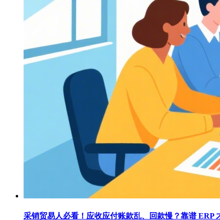
采销贸易人必看！应收应付账款乱、回款慢？靠谱 ERP 