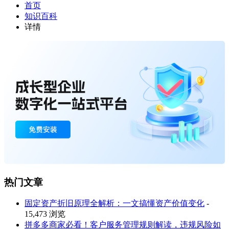
首页
知识百科
详情
热门文章
固定资产折旧原理全解析：一文搞懂资产价值变化
-
15,473 浏览
拼多多商家必看！客户服务管理规则解读，违规风险如