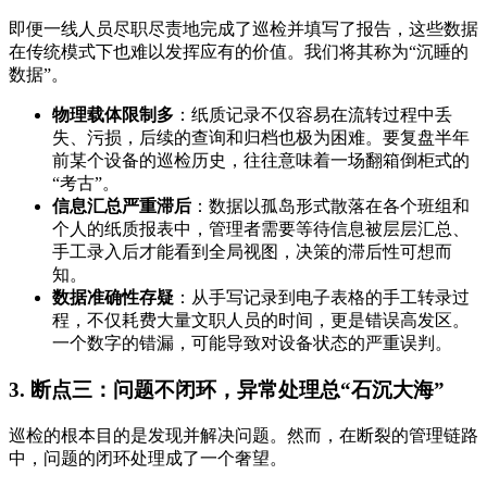
即便一线人员尽职尽责地完成了巡检并填写了报告，这些数据
在传统模式下也难以发挥应有的价值。我们将其称为“沉睡的
数据”。
物理载体限制多
：纸质记录不仅容易在流转过程中丢
失、污损，后续的查询和归档也极为困难。要复盘半年
前某个设备的巡检历史，往往意味着一场翻箱倒柜式的
“考古”。
信息汇总严重滞后
：数据以孤岛形式散落在各个班组和
个人的纸质报表中，管理者需要等待信息被层层汇总、
手工录入后才能看到全局视图，决策的滞后性可想而
知。
数据准确性存疑
：从手写记录到电子表格的手工转录过
程，不仅耗费大量文职人员的时间，更是错误高发区。
一个数字的错漏，可能导致对设备状态的严重误判。
3. 断点三：问题不闭环，异常处理总“石沉大海”
巡检的根本目的是发现并解决问题。然而，在断裂的管理链路
中，问题的闭环处理成了一个奢望。