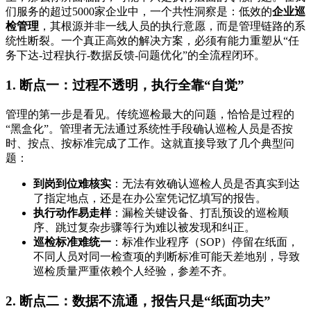
们服务的超过5000家企业中，一个共性洞察是：低效的
企业巡
检管理
，其根源并非一线人员的执行意愿，而是管理链路的系
统性断裂。一个真正高效的解决方案，必须有能力重塑从“任
务下达-过程执行-数据反馈-问题优化”的全流程闭环。
1. 断点一：过程不透明，执行全靠“自觉”
管理的第一步是看见。传统巡检最大的问题，恰恰是过程的
“黑盒化”。管理者无法通过系统性手段确认巡检人员是否按
时、按点、按标准完成了工作。这就直接导致了几个典型问
题：
到岗到位难核实
：无法有效确认巡检人员是否真实到达
了指定地点，还是在办公室凭记忆填写的报告。
执行动作易走样
：漏检关键设备、打乱预设的巡检顺
序、跳过复杂步骤等行为难以被发现和纠正。
巡检标准难统一
：标准作业程序（SOP）停留在纸面，
不同人员对同一检查项的判断标准可能天差地别，导致
巡检质量严重依赖个人经验，参差不齐。
2. 断点二：数据不流通，报告只是“纸面功夫”