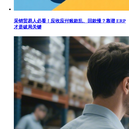
采销贸易人必看！应收应付账款乱、回款慢？靠谱 ERP
才是破局关键