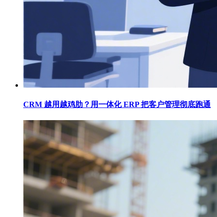
CRM 越用越鸡肋？用一体化 ERP 把客户管理彻底跑通