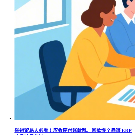
采销贸易人必看！应收应付账款乱、回款慢？靠谱 ERP