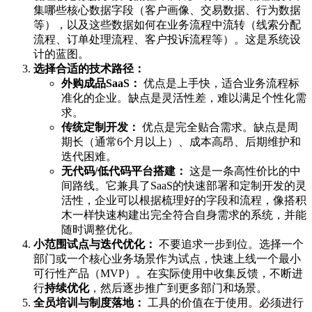
集哪些核心数据字段（客户画像、交易数据、行为数据
等），以及这些数据如何在业务流程中流转（线索分配
流程、订单处理流程、客户投诉流程等）。这是系统设
计的蓝图。
选择合适的技术路径：
外购成品SaaS：
优点是上手快，适合业务流程标
准化的企业。缺点是灵活性差，难以满足个性化需
求。
传统定制开发：
优点是完全贴合需求。缺点是周
期长（通常6个月以上）、成本高昂、后期维护和
迭代困难。
无代码/低代码平台搭建：
这是一条高性价比的中
间路线。它兼具了SaaS的快速部署和定制开发的灵
活性，企业可以根据梳理好的字段和流程，像搭积
木一样快速构建出完全符合自身需求的系统，并能
随时调整优化。
小范围试点与迭代优化：
不要追求一步到位。选择一个
部门或一个核心业务场景作为试点，快速上线一个最小
可行性产品（MVP）。在实际使用中收集反馈，不断进
行
持续优化
，然后逐步推广到更多部门和场景。
全员培训与制度落地：
工具的价值在于使用。必须进行