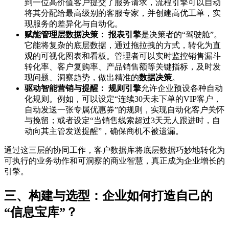
到一位高价值客户提交了服务请求，流程引擎可以自动
将其分配给最高级别的客服专家，并创建高优工单，实
现服务的差异化与自动化。
赋能管理层数据决策：
报表引擎
是决策者的“驾驶舱”。
它能将复杂的底层数据，通过拖拉拽的方式，转化为直
观的可视化图表和看板。管理者可以实时监控销售漏斗
转化率、客户复购率、产品销售额等关键指标，及时发
现问题、洞察趋势，做出精准的
数据决策
。
驱动智能营销与提醒：
规则引擎
允许企业预设各种自动
化规则。例如，可以设定“连续30天未下单的VIP客户，
自动发送一张专属优惠券”的规则，实现自动化客户关怀
与挽留；或者设定“当销售线索超过3天无人跟进时，自
动向其主管发送提醒”，确保商机不被遗漏。
通过这三层的协同工作，客户数据库将底层数据巧妙地转化为
可执行的业务动作和可洞察的商业智慧，真正成为企业增长的
引擎。
三、构建与选型：企业如何打造自己的
“信息宝库”？