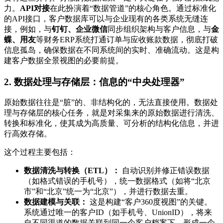
力。
API对接
在此扮演着“数据管道”的核心角色。通过标准化
的API接口，客户数据库可以与企业现有的各类系统无缝连
接，例如，与
钉钉、企业微信
同步组织架构与客户信息，与
金
蝶、用友
等财务ERP系统打通订单与应收账款数据，彻底打破
信息孤岛，确保数据在不同系统间的实时、准确流动。这是构
建客户数据全景视图的必要前提。
2. 数据处理与存储层：信息的“中央处理器”
原始数据往往是“脏”的、非结构化的，无法直接使用。数据处
理与存储层的核心任务，就是对采集来的原始数据进行清洗、
转换和标准化，使其成为高质量、可分析的结构化信息，并进
行高效存储。
这个过程主要包括：
数据清洗与转换（ETL）：
自动识别并修正错误数据
（如格式错误的手机号），统一数据格式（如将“北京
市”和“北京”统一为“北京”），并进行数据去重。
数据建模与关联：
这是构建“客户360度视图”的关键。
系统通过唯一的客户ID（如手机号、UnionID），将来
自不同渠道的数据关联到同一个客户档案下，形成一个