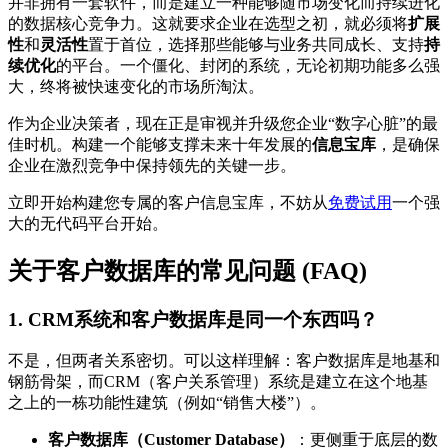
并非拥有一套软件，而是建立一种能够随市场变化而持续进化
的数据核心竞争力。这就要求企业在选型之初，就必须将
扩展
性
和
灵活性
置于首位，选择那些能够与业务共同成长、支持
持
续优化
的平台。一个僵化、封闭的系统，无论初期功能多么强
大，终将被快速变化的市场所淘汰。
作为企业决策者，现在正是审视并升级您企业“数字心脏”的最
佳时机。构建一个能够支撑未来十年发展的
信息宝库
，是确保
企业在激烈竞争中保持领先的关键一步。
立即开始构建您专属的客户信息宝库，不妨从
免费试用
一个强
大的无代码平台开始。
关于客户数据库的常见问题 (FAQ)
1. CRM系统和客户数据库是同一个东西吗？
不是，但两者关系密切。可以这样理解：客户数据库是地基和
钢筋骨架，而CRM（客户关系管理）系统是建立在这个地基
之上的一栋功能性建筑（例如“销售大楼”）。
客户数据库（Customer Database）
：更侧重于底层的数