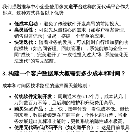
我们强烈推荐中小企业使用像
支道平台
这样的无代码平台作为
起点。这种方式具备以下优势：
低成本启动：
避免了传统软件开发高昂的前期投入。
高灵活性：
可以先从最核心的需求（如客户档案管理、
销售跟进记录）做起，搭建一个简单的应用。
快速迭代：
随着业务的发展，可以随时自行增加新的功
能模块（如合同管理、回款管理），系统能够与企业一
同“成长”，完美避开了“一次性投入过大”和“系统僵化无
法迭代”的常见陷阱。
3. 构建一个客户数据库大概需要多少成本和时间？
成本和时间因技术路径的选择而天差地别：
传统软件定制开发：
周期通常在6-12个月，成本从几十
万到数百万不等，且后期的维护和升级费用高昂。
购买SaaS产品：
上手快，按年付费，看似成本低。但长
期来看，数据被锁定在厂商平台，个性化能力差，当业
务发展超出其标准功能时，更换系统的隐性成本极高。
使用无代码/低代码平台（如支道平台）：
这是目前最具