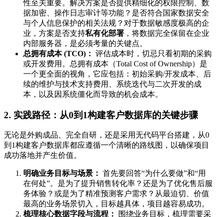
性至关重要。解决方案是否提供精细化的权限控制、数
据加密、操作日志审计等功能？是否符合国家数据安全
与个人信息保护的相关法规？对于数据敏感度极高的企
业，方案是否支持
私有化部署
，将数据完全保留在企业
内部服务器，是必须考量的关键点。
总拥有成本 (TCO)：
评估成本时，切忌只看初期的采购
或开发费用。总拥有成本（Total Cost of Ownership）是
一个更全面的视角，它应包括：初始采购/开发成本、后
续的维护与技术支持费用、系统迭代与二次开发的成
本，以及因系统僵化而导致的机会成本。
2. 实践路径：从0到1构建客户数据库的关键步骤
无论是外购成品、完全自研，还是采用无代码平台搭建，从0
到1构建客户数据库都应遵循一个清晰的路线图，以确保项目
成功落地并产生价值。
明确业务目标与场景：
首先要回答“为什么要做”和“用
在何处”。是为了提升销售转化率？还是为了优化售后服
务体验？或是为了精准预测客户需求？从最迫切、价值
最高的业务场景切入，目标越具体，项目越容易成功。
梳理核心数据字段与流程：
围绕业务目标，梳理需要采