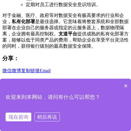
定期对员工进行数据安全意识培训。
对于金融、医疗、政府等对数据安全有极高要求的行业和企
业，
私有化部署
是最佳选择。它意味着将整套系统和全部数据
部署在企业自己的服务器或指定的云服务器上，数据物理隔
离，企业拥有最高控制权。
支道平台
提供成熟的私有化部署方
案，能够以低于同类产品的费用，帮助企业在享受平台灵活性
的同时，获得银行级别的最高数据安全保障。
分享：
微信
微博
复制链接
Email
相关推荐
×
覆盖十大业务场景，一站式解决管理难题
欢迎来到本网站，请问有什么可以帮您？
全流程、跨部门数据自动打通，管理更高效
现在咨询
稍后再说