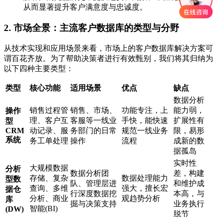
从而显著提升客户满意度与忠诚度。
2. 市场全景：主流客户数据库的类型与分野
从技术实现和应用场景来看，市场上的客户数据库解决方案可
谓百花齐放。为了帮助决策者进行有效甄别，我们将其归纳为
以下四种主要类型：
类型
核心功能
适用场景
优点
缺点
数据分析
销售过程管
销售、市场、
功能专注，上
能力弱，
操作
理、客户互
客服等一线业
手快，能快速
扩展性有
型
CRM
动记录、服
务部门的日常
规范一线业务
限，易形
系统
务工单处理
操作
流程
成新的数
据孤岛
实时性
大规模数据
分析
数据分析团
差，构建
存储、复杂
数据处理能力
型数
队、管理层进
和维护成
查询、多维
强大，擅长宏
据仓
行深度数据挖
本高，与
分析、商业
观趋势分析
库
掘与决策支持
业务执行
智能(BI)
(DW)
脱节