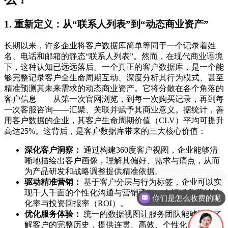
1. 重新定义：从“联系人列表”到“动态商业资产”
长期以来，许多企业将客户数据库简单等同于一个记录着姓
名、电话和邮箱的静态“联系人列表”。然而，在现代商业语境
下，这种认知已远远落后。一个真正的客户数据库，是一个能
够完整记录客户全生命周期互动、深度分析其行为模式、甚至
精准预测其未来需求的动态商业资产。它将分散在各个角落的
客户信息——从第一次官网浏览，到每一次购买记录，再到每
一次客服咨询——汇聚、关联并赋予其商业意义。据统计，善
用客户数据的企业，其客户生命周期价值（CLV）平均可提升
高达25%。这背后，是客户数据库带来的三大核心价值：
深化客户洞察：
通过构建360度客户视图，企业能够清
晰地描绘出客户画像，理解其偏好、需求与痛点，从而
为产品研发和战略调整提供精准依据。
驱动精准营销：
基于客户分层与行为标签，企业可以实
现千人千面的个性化沟通与营销活动，大幅提升营销转
你们是怎么收费的呢
化率与投资回报率（ROI）。
优化服务体验：
统一的数据视图让服务团队能够快速了
解客户的完整历史，提供连贯、高效、个性化的服务，