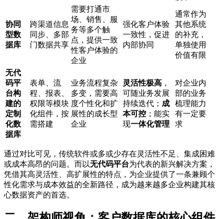
需要打通市
通常作为
场、销售、服
协同
跨渠道信息
强化客户体验
其他系统
务等多个触
型数
同步、多部
一致性，促进
的补充，
点，提供一致
据库
门数据共享
内部协同
单独使用
性客户体验的
价值有限
企业
无代
码平
表单、流
业务流程复杂
灵活性极高
，
对企业内
台构
程、报表、
多变，需要高
可随业务发展
部的业务
建的
权限等模块
度个性化和扩
持续迭代；
成
梳理能力
定制
化组件，按
展性的成长型
本可控
；能实
有一定要
化数
需搭建
企业
现
一体化管理
求
据库
通过对比可见，传统软件或多或少存在灵活性不足、集成困难
或成本高昂的问题。而以
无代码平台
为代表的新兴解决方案，
凭借其高灵活性、高扩展性的特点，为企业提供了一条兼顾个
性化需求与成本效益的全新路径，成为越来越多企业构建其核
心数据资产的首选。
二、架构师视角：客户数据库的核心组件