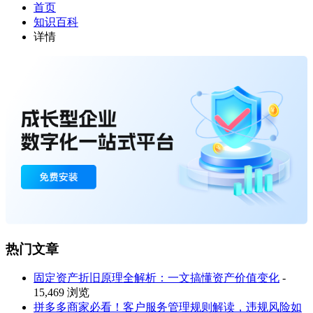
首页
知识百科
详情
热门文章
固定资产折旧原理全解析：一文搞懂资产价值变化
-
15,469 浏览
拼多多商家必看！客户服务管理规则解读，违规风险如