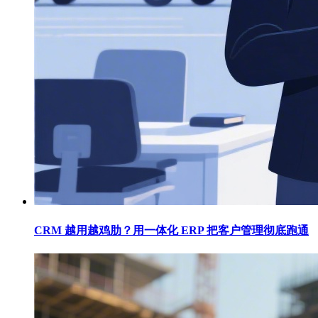
CRM 越用越鸡肋？用一体化 ERP 把客户管理彻底跑通