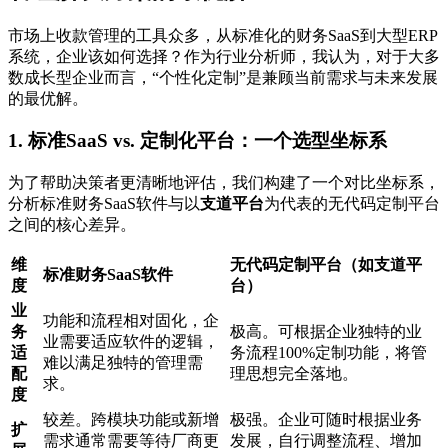
市场上收款管理的工具众多，从标准化的财务SaaS到大型ERP
系统，企业该如何选择？作为行业分析师，我认为，对于大多
数成长型企业而言，“个性化定制”是兼顾当前需求与未来发展
的最优解。
1. 标准SaaS vs. 定制化平台：一个选型坐标系
为了帮助决策者更清晰地评估，我们构建了一个对比坐标系，
分析标准财务SaaS软件与以
支道平台
为代表的无代码定制平台
之间的核心差异。
维
无代码定制平台（如支道平
标准财务SaaS软件
度
台）
业
功能和流程相对固化，企
务
极高。可根据企业独特的业
业需要适应软件的逻辑，
适
务流程100%定制功能，将管
难以满足独特的管理需
配
理思想完全落地。
求。
度
较差。跨模块功能或新增
极强。企业可随时根据业务
扩
需求通常需要等待厂商更
发展，自行调整流程、增加