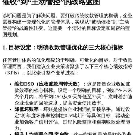
催收”到“主动管控”的战略蓝图
诊断问题是为了解决问题。要打破传统收款管理的枷锁，企业
需要构建一套现代化的管理体系，实现从“被动催收”到“主动
管控”的战略性转变。这需要一个清晰的目标设定和周密的蓝
图规划。
1. 目标设定：明确收款管理优化的三大核心指标
任何管理体系的优化都应始于明确、可量化的目标。对于收款
管理而言，我们建议企业决策者聚焦于以下三个核心绩效指标
（KPIs），以此牵引整个变革过程：
缩短DSO（应收账款周转天数）
：这是衡量企业收回账
款效率的核心指标。设定一个明确的目标，例如“在未来
六个月内，将平均DSO从90天降低至75天”，意味着加速
企业现金的回流速度，提高资金使用效率。
降低坏账率
：坏账是侵蚀企业利润的直接杀手。通过设
定“将年度坏账率控制在0.5%以下”等具体目标，驱动企
业加强客户信用评估、过程风险监控和逾期账款处理能
力。
提升人均管理合同/客户数
：这一指标衡量的是财务及业