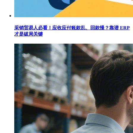
采销贸易人必看！应收应付账款乱、回款慢？靠谱 ERP
才是破局关键