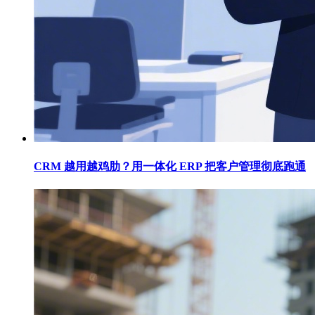
CRM 越用越鸡肋？用一体化 ERP 把客户管理彻底跑通