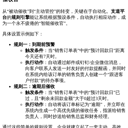
从“被动催收”到“主动管控”的转变，关键在于自动化。
支道平
台
的
规则引擎
能让系统根据预设条件，自动执行相应动作，成
为一个永不疲倦的“智能催收官”。
具体设置示例如下：
规则一：到期前预警
触发条件
：当“销售订单表”中的“预计回款日”距离
今天还有7天时。
执行动作
：自动通过邮件或钉钉/企业微信消息，
向客户联系人发送一封友好的付款提醒函，并同时
在系统内给该订单的销售负责人创建一个“跟进客
户付款”的待办事项。
规则二：逾期后催收
触发条件
：当“销售订单表”中的“预计回款日”已
过，且“剩余未回款金额”大于0超过3天时。
执行动作
：自动将该订单标记为“逾期”，并立即在
系统内生成一个高优先级的催收任务，指派给销售
负责人，同时抄送给销售总监和财务经理。
通过这些简单的规则设置，企业就建立起了一套主动、高效、