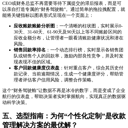
CEO或财务总监不再需要等待下属提交的滞后报表，而是可
以亲自打造专属的“财务驾驶舱”。通过简单的拖拉拽配置，就
能将关键指标以图表形式呈现在一个页面上：
应收账款账龄分析图
：一个清晰的柱状图，实时展示0-
30天、31-60天、61-90天及90天以上等不同账龄区间的
应收金额分布，让管理者一眼看清账款健康状况和潜在
风险。
销售回款率排名
：一个动态排行榜，实时显示各销售团
队或销售个人的回款率，激励内部良性竞争，并及时发
现表现不佳的区域。
客户回款健康度仪表盘
：针对重点客户，综合其历史付
款记录、当前逾期情况，生成一个健康度评分，帮助管
理者评估客户信用风险，调整合作策略。
这个“财务驾驶舱”让数据不再是冰冷的数字，而是变成了企业
航行的仪表盘，帮助决策者实时掌握航向，实现真正的数据驱
动科学决策。
五、选型指南：为何“个性化定制”是收款
管理解决方案的最优解？