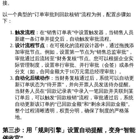
接。
以一个典型的“订单审批到回款核销”流程为例，配置步骤如
下：
触发流程
：在“销售订单表”中设置触发器，当销售人员
新建一条订单并提交后，自动触发审批流程。
设计流程节点
：在可视化的流程设计器中，通过拖拽添
加审批节点。例如，设置第一节点为“销售总监审批”，
审批通过后流转至“财务复核”节点。您可以根据企业实
际管理制度，设置串行审批、并行审批（会签）或条件
分支（如，合同金额大于10万元需总经理审批）。
自动化后续动作
：当财务复核通过后，系统可以自动更
新订单状态为“待开票”，并向开票人员发送待办提醒。
当财务人员在“回款记录表”中录入一笔回款并关联到某
订单后，可以触发“回款核销”流程，审批通过后，系统
自动更新该订单的“已回款金额”和“剩余未回款金额”。
整个过程清晰透明，权责分明，确保了制度的严格落
地。
第三步：用「规则引擎」设置自动提醒，变身“智能
催收官”