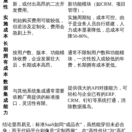
展
新，或付出高昂的二次开
新功能模块（如CRM、项目
性
发费用。
管理）。
实
实施周期短，成本可控。由
初始购买费用可能较低，
施
于是业务人员自行搭建，人
但若涉及定制化，费用会
成
力成本显著降低，总成本可
急剧上升。
本
降50-80%。
长
期
按用户数、版本、功能模
通常不限制用户数和功能模
拥
块收费，企业发展壮大
块，一次性投入或较低的年
有
后，长期成本高昂。
费，长期拥有成本更低。
成
本
数
据
提供强大的API对接能力，可
与其他系统集成通常需要
集
轻松与企业已有的ERP、
依赖厂商提供的标准接
成
CRM、钉钉等系统打通，消
口，灵活性有限。
能
除数据孤岛。
力
结论显而易见：标准SaaS如同“成品衣”，虽然能穿但未必合
身；而无代码平台则像是“定制西服”，在“高性价比”与“高扩