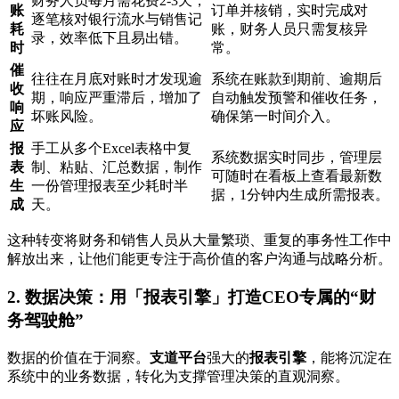
财务人员每月需花费2-3天，
账
订单并核销，实时完成对
逐笔核对银行流水与销售记
耗
账，财务人员只需复核异
录，效率低下且易出错。
时
常。
催
往往在月底对账时才发现逾
系统在账款到期前、逾期后
收
期，响应严重滞后，增加了
自动触发预警和催收任务，
响
坏账风险。
确保第一时间介入。
应
报
手工从多个Excel表格中复
系统数据实时同步，管理层
表
制、粘贴、汇总数据，制作
可随时在看板上查看最新数
生
一份管理报表至少耗时半
据，1分钟内生成所需报表。
成
天。
这种转变将财务和销售人员从大量繁琐、重复的事务性工作中
解放出来，让他们能更专注于高价值的客户沟通与战略分析。
2. 数据决策：用「报表引擎」打造CEO专属的“财
务驾驶舱”
数据的价值在于洞察。
支道平台
强大的
报表引擎
，能将沉淀在
系统中的业务数据，转化为支撑管理决策的直观洞察。