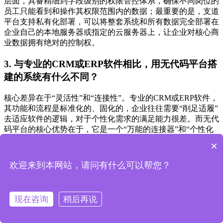
层面，具备精细到字段级别的权限管控体系，确保不同岗位的
员工只能看到和操作其权限范围内的数据；最重要的是，支道
平台支持私有化部署，可以将整套系统和所有数据完全部署在
企业自己的本地服务器或指定的云服务器上，让企业对核心商
业数据拥有绝对的控制权。
3. 与专业的CRM或ERP软件相比，用无代码平台搭
建的系统有什么不同？
核心差异在于“灵活性”和“连接性”。专业的CRM或ERP软件，
其功能和流程是标准化的、固化的，企业往往需要“削足适履”
去适应软件的逻辑，对于个性化需求的满足能力很差。而无代
码平台的核心优势在于，它是一个“万能的连接器”和“个性化
的构建器”。它既可以作为一个独立的、完全定制化的收款管
×
理系统来使用，也能通过强大的API对接能力，与企业已有的
CRM、ERP、财务软件等系统进行无缝集成，扮演“数据中台”
欢迎来到本网站，请问有什么可以帮您？
的角色，打通各个系统之间的数据孤岛，实现真正的业财一体
化。
现在咨询
稍后再说
分享：