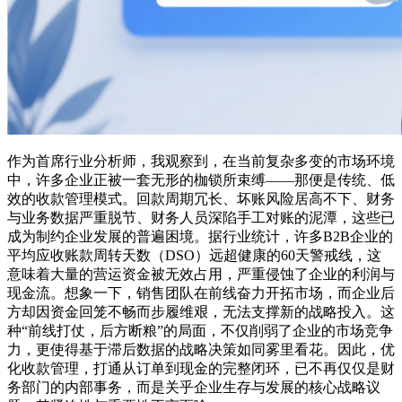
作为首席行业分析师，我观察到，在当前复杂多变的市场环境
中，许多企业正被一套无形的枷锁所束缚——那便是传统、低
效的收款管理模式。回款周期冗长、坏账风险居高不下、财务
与业务数据严重脱节、财务人员深陷手工对账的泥潭，这些已
成为制约企业发展的普遍困境。据行业统计，许多B2B企业的
平均应收账款周转天数（DSO）远超健康的60天警戒线，这
意味着大量的营运资金被无效占用，严重侵蚀了企业的利润与
现金流。想象一下，销售团队在前线奋力开拓市场，而企业后
方却因资金回笼不畅而步履维艰，无法支撑新的战略投入。这
种“前线打仗，后方断粮”的局面，不仅削弱了企业的市场竞争
力，更使得基于滞后数据的战略决策如同雾里看花。因此，优
化收款管理，打通从订单到现金的完整闭环，已不再仅仅是财
务部门的内部事务，而是关乎企业生存与发展的核心战略议