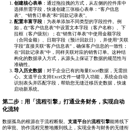
创建核心表单
：通过拖拉拽的方式，从左侧的控件库中
选择所需字段，快速创建三张核心表单：“客户信息
表”、“销售订单表”和“回款记录表”。
配置丰富字段
：为表单添加不同类型的字段控件。例
如，在“客户信息表”中设置文本字段（客户名称）、下
拉框（客户级别）；在“销售订单表”中使用金额字段
（合同金额）、日期字段（预计回款日），并使用“关联
字段”直接关联“客户信息表”，确保客户信息的一致性；
在“回款记录表”中，同样关联对应的销售订单。这种结
构化的数据录入方式，从源头上保证了数据的规范性与
准确性。
导入历史数据
：对于企业已有的海量Excel数据，无需担
心。支道平台支持Excel文件一键导入功能，系统会自动
识别表头并匹配字段，帮助您无缝迁移历史数据，快速
启动新系统。
第二步：用「流程引擎」打通业务财务，实现自动
化流转
数据孤岛的根源在于流程断裂。
支道平台
的
流程引擎
能将线下
的审批、协作流程完整地搬到线上，实现业务与财务的无缝衔