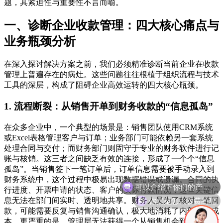
题，其紧迫性与重要性不言而喻。
一、诊断企业收款管理：四大核心痛点与
业务瓶颈分析
在深入探讨解决方案之前，我们必须精准诊断当前企业在收款
管理上普遍存在的病灶。这些问题往往根植于组织流程与技术
工具的深层，构成了阻碍企业高效运转的四大核心瓶颈。
1. 流程断裂：从销售开单到财务收款的“信息孤岛”
在众多企业中，一个典型的场景是：销售团队使用CRM系统
或Excel表格管理客户与订单；业务部门可能依赖另一套系统
处理合同与交付；而财务部门则固守于专业的财务软件进行记
账与核销。这三者之间缺乏有效的连接，形成了一个个“信息
孤岛”。当销售签下一笔订单后，订单信息需要被手动录入到
财务系统中，这个过程中极易出现数据错误或遗漏。合同的执
行进度、开票申请的状态、客户的实际付款情况，这些关键信
你们是怎么收费的呢
息无法在部门间实时、透明地共享。财务人员为了核对一笔回
款，可能需要反复与销售沟通确认，极大地消耗了内部沟通成
本。更严重的是，管理层无法获得一个从销售机会到回款完成