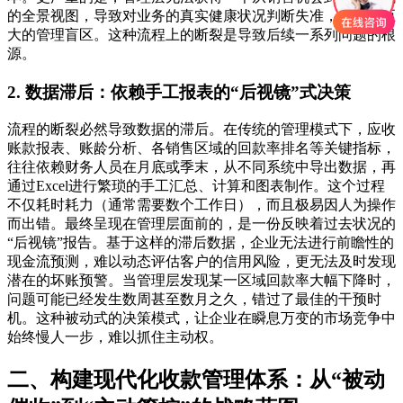
的全景视图，导致对业务的真实健康状况判断失准，形成了巨
大的管理盲区。这种流程上的断裂是导致后续一系列问题的根
源。
2. 数据滞后：依赖手工报表的“后视镜”式决策
流程的断裂必然导致数据的滞后。在传统的管理模式下，应收
账款报表、账龄分析、各销售区域的回款率排名等关键指标，
往往依赖财务人员在月底或季末，从不同系统中导出数据，再
通过Excel进行繁琐的手工汇总、计算和图表制作。这个过程
不仅耗时耗力（通常需要数个工作日），而且极易因人为操作
而出错。最终呈现在管理层面前的，是一份反映着过去状况的
“后视镜”报告。基于这样的滞后数据，企业无法进行前瞻性的
现金流预测，难以动态评估客户的信用风险，更无法及时发现
潜在的坏账预警。当管理层发现某一区域回款率大幅下降时，
问题可能已经发生数周甚至数月之久，错过了最佳的干预时
机。这种被动式的决策模式，让企业在瞬息万变的市场竞争中
始终慢人一步，难以抓住主动权。
二、构建现代化收款管理体系：从“被动