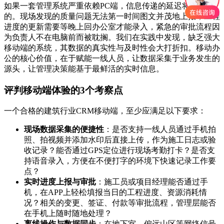
如果一套管理系统严重依赖PC端，信息传递的延迟将是致命
的。现场发现的质量问题无法第一时间图文并茂地上报，工程
进度的更新需要等晚上回办公室才能录入，紧急的审批流程因
为负责人不在电脑前而被耽搁。我们在实践中发现，缺乏强大
移动端的系统，其数据的真实性与及时性会大打折扣。移动办
公的核心价值，在于赋能一线人员，让数据采集于业务发生的
源头，让管理决策能基于最鲜活的实时信息。
评判移动端体验的3个考察点
一个合格的建筑行业CRM移动端，至少应满足以下要求：
现场数据采集的便捷性
：是否支持一线人员通过手机拍
照、拍视频并添加水印后直接上传，作为施工日志或验
收记录？能否通过GPS定位进行现场考勤打卡？是否支
持语音录入，方便在不便打字的环境下快速记录工作要
点？
实时进度上报与审批
：施工员或项目经理能否通过手
机，在APP上轻松填报当日的工程进度、资源消耗情
况？相关的变更、签证、付款等审批流程，管理层能否
在手机上随时随地处理？
离线操作与数据同步
：在地下室、偏远山区等网络信号