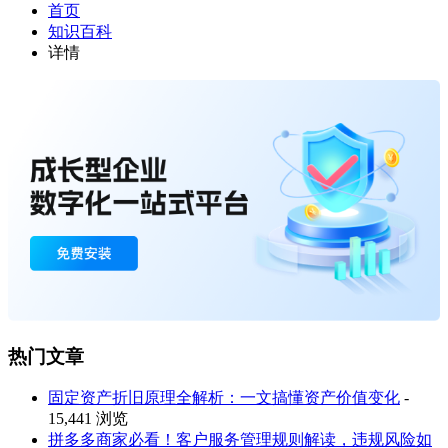
首页
知识百科
详情
热门文章
固定资产折旧原理全解析：一文搞懂资产价值变化
-
15,441 浏览
拼多多商家必看！客户服务管理规则解读，违规风险如