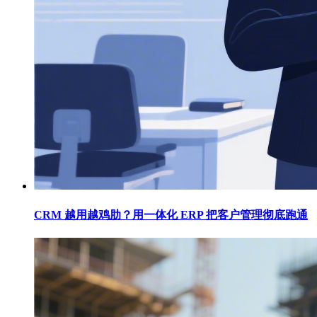
CRM 越用越鸡肋？用一体化 ERP 把客户管理彻底跑通