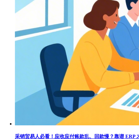
采销贸易人必看！应收应付账款乱、回款慢？靠谱 ERP 