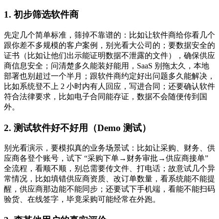
1. 初步筛选软件商
先定几个简单标准，筛掉不靠谱的：比如让软件商给你看几个
跟你差不多规模的客户案例，别光看大公司的；要数据安全的
证书（比如让他们出示能证明数据不泄露的文件），确保供应
商信息安全；问清楚多久能装好能用，SaaS 别拖太久，本地
部署也别超过一个半月；跟软件商约定好出问题多久能解决，
比如系统登不上 2 小时内有人回应，写进合同；还要确认软件
符合法律要求，比如电子合同能存证，数据不会随便传到国
外。
2. 测试软件好不好用（Demo 测试）
别光看演示，要模拟真的业务场景试：比如让采购、财务、供
应商各登个账号，试下 “采购下单→财务审批→供应商接单”
全流程，看顺不顺，别总需要传文件、打电话；故意试几个异
常情况，比如填错供应商资质、改订单数量，看系统能不能提
醒，供应商那边能不能同步；还要试下手机端，看能不能扫码
验货、在线签字，毕竟采购可能经常在外跑。