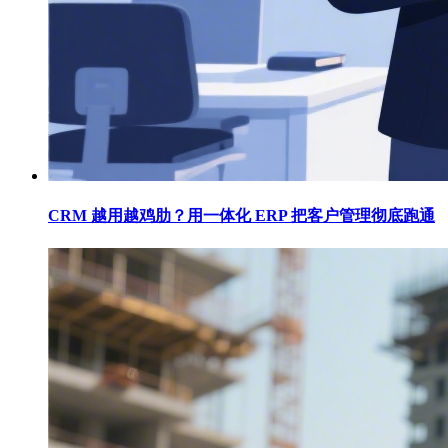
CRM 越用越鸡肋？用一体化 ERP 把客户管理彻底跑通