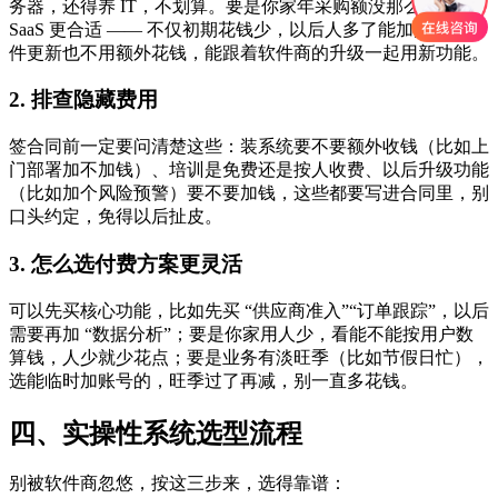
务器，还得养 IT，不划算。要是你家年采购额没那么高，选
SaaS 更合适 —— 不仅初期花钱少，以后人多了能加账号，软
件更新也不用额外花钱，能跟着软件商的升级一起用新功能。
2. 排查隐藏费用
签合同前一定要问清楚这些：装系统要不要额外收钱（比如上
门部署加不加钱）、培训是免费还是按人收费、以后升级功能
（比如加个风险预警）要不要加钱，这些都要写进合同里，别
口头约定，免得以后扯皮。
3. 怎么选付费方案更灵活
可以先买核心功能，比如先买 “供应商准入”“订单跟踪”，以后
需要再加 “数据分析”；要是你家用人少，看能不能按用户数
算钱，人少就少花点；要是业务有淡旺季（比如节假日忙），
选能临时加账号的，旺季过了再减，别一直多花钱。
四、实操性系统选型流程
别被软件商忽悠，按这三步来，选得靠谱：