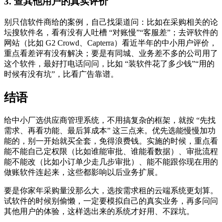
3. 查其他用户的真实评价
别只信软件商给的案例，自己找渠道问：比如在采购相关的论
坛搜软件名，看有没有人吐槽 “对账慢”“客服差”；去评软件的
网站（比如 G2 Crowd、Capterra）看近半年的中小用户评价，
重点看差评有没有解决；要是有同城、业务差不多的公司用了
这个软件，最好打电话问问，比如 “装软件花了多少钱”“用的
时候有没有坑”，比看广告靠谱。
结语
给中小厂选供应商管理系统，不用搞复杂的框架，就按 “先找
需求、再看功能、最后算成本” 这三点来。优先选能慢慢加功
能的，别一开始就买全套，免得浪费钱。实施的时候，重点看
能不能自己定权限（比如谁能审批、谁能看数据）、审批流程
能不能改（比如小订单少走几步审批）、能不能跟你现在用的
做账软件连起来，这些都影响以后业务扩展。
要是你家年采购量没那么大，选按需求租的云端系统更划算。
试软件的时候别偷懒，一定要模拟自己的真实业务，再多问问
其他用户的体验，这样选出来的系统才好用、不踩坑。