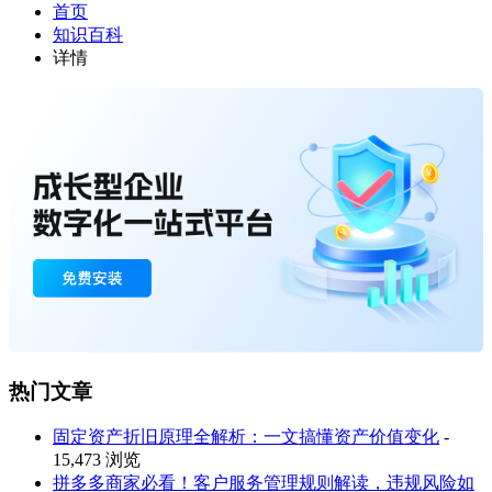
首页
知识百科
详情
热门文章
固定资产折旧原理全解析：一文搞懂资产价值变化
-
15,473 浏览
拼多多商家必看！客户服务管理规则解读，违规风险如