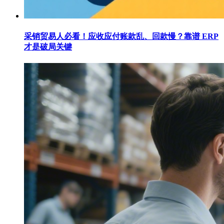
采销贸易人必看！应收应付账款乱、回款慢？靠谱 ERP
才是破局关键