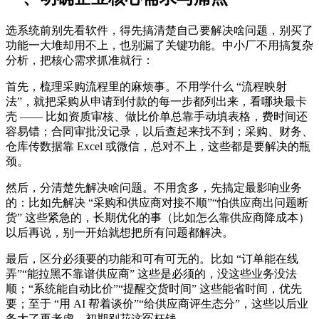
选系统前别先看软件，得先搞清楚自己要解决啥问题，别买了
功能一大堆却用不上，也别漏了关键功能。中小厂不用搞复杂
分析，把核心需求抓准就行：
首先，梳理采购流程里的麻烦事。不用学什么 “流程映射
法”，就把采购从申请到付款的每一步都列出来，看哪块最卡
壳 —— 比如资质审核、做比价单总靠手动填表格，费时间还
容易错；合同审批没记录，以后查起来找不到；采购、财务、
仓库传数据靠 Excel 或微信，总对不上，这些都是要解决的瓶
颈。
然后，分清楚先解决啥问题。不用贪多，先搞定最影响业务
的：比如先解决 “采购和供应商对接不顺”“怕供应商出问题断
货” 这些紧急的，长期优化的事（比如怎么靠供应商降成本）
以后再说，别一开始就想把所有问题都解决。
最后，区分必须要的功能和可有可无的。比如 “订单能在线
弄”“能拉黑不靠谱供应商” 这些是必须的，没这些业务没法
顺；“系统能自动比价”“提醒交货时间” 这些能省时间，优先
要；至于 “用 AI 帮着谈价”“给供应商评生态分”，这些以后业
务大了再考虑，初期别花这冤枉钱。