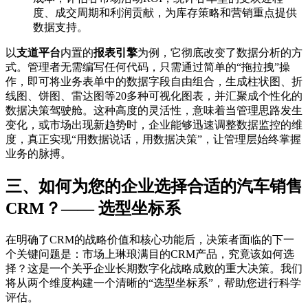
度、成交周期和利润贡献，为库存策略和营销重点提供
数据支持。
以
支道平台
内置的
报表引擎
为例，它彻底改变了数据分析的方
式。管理者无需编写任何代码，只需通过简单的“拖拉拽”操
作，即可将业务表单中的数据字段自由组合，生成柱状图、折
线图、饼图、雷达图等20多种可视化图表，并汇聚成个性化的
数据决策驾驶舱。这种高度的灵活性，意味着当管理思路发生
变化，或市场出现新趋势时，企业能够迅速调整数据监控的维
度，真正实现“用数据说话，用数据决策”，让管理层始终掌握
业务的脉搏。
三、如何为您的企业选择合适的汽车销售
CRM？—— 选型坐标系
在明确了CRM的战略价值和核心功能后，决策者面临的下一
个关键问题是：市场上琳琅满目的CRM产品，究竟该如何选
择？这是一个关乎企业长期数字化战略成败的重大决策。我们
将从两个维度构建一个清晰的“选型坐标系”，帮助您进行科学
评估。