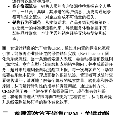
进行有效监督和指导。
客户资源流失
：销售人员的客户资源往往掌握在个人手
中，一旦员工离职，其跟进的客户信息、历史沟通记录
很可能随之流失，对企业造成不可估量的损失。
销售行为不规范
：从接待话术、产品介绍到报价策略，
缺乏统一的标准和流程约束，导致服务体验参差不齐，
影响品牌形象，也让优秀的销售经验无法被复制和传
承。
而一套设计精良的汽车销售CRM，通过其内置的标准化流程
引擎，能够将企业验证过的最佳销售实践（Best Practice）固
化为系统流程。当一条新线索进入系统，会自动根据预设规则
（如地域、意向车型）流转给相应的销售顾问，并生成跟进任
务，超时未处理则会自动提醒或上报。每一次与客户的互动都
需要在系统中记录，形成完整的跟进轨迹。管理者可以随时查
看销售漏斗，清晰地了解每个阶段的线索数量、转化率和停滞
原因，从而进行针对性的指导和资源调配。通过这种方式，
CRM确保了每一个潜在客户都得到及时、规范和有效的跟
进，将销售管理从“结果导向”转变为“过程管控”，从而显著提
升从线索到最终订单的整体转化效率。
二、构建高效汽车销售CRM：关键功能