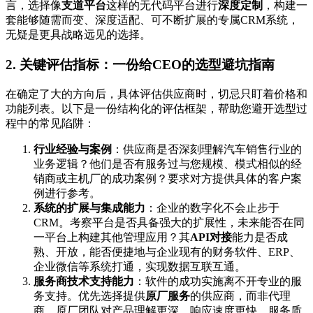
言，选择像
支道平台
这样的无代码平台进行
深度定制
，构建一
套能够随需而变、深度适配、可不断扩展的专属CRM系统，
无疑是更具战略远见的选择。
2. 关键评估指标：一份给CEO的选型避坑指南
在确定了大的方向后，具体评估供应商时，切忌只盯着价格和
功能列表。以下是一份结构化的评估框架，帮助您避开选型过
程中的常见陷阱：
行业经验与案例
：供应商是否深刻理解汽车销售行业的
业务逻辑？他们是否有服务过与您规模、模式相似的经
销商或主机厂的成功案例？要求对方提供具体的客户案
例进行参考。
系统的扩展与集成能力
：企业的数字化不会止步于
CRM。考察平台是否具备强大的扩展性，未来能否在同
一平台上构建其他管理应用？其
API对接
能力是否成
熟、开放，能否便捷地与企业现有的财务软件、ERP、
企业微信等系统打通，实现数据互联互通。
服务商技术支持能力
：软件的成功实施离不开专业的服
务支持。优先选择提供
原厂服务
的供应商，而非代理
商。原厂团队对产品理解更深，响应速度更快，服务质