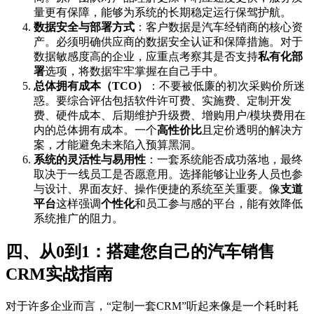
量更有保障，能够为系统的长期稳定运行保驾护航。
数据安全与部署方式
：客户数据是汽车经销商的核心资
产。必须明确供应商的数据安全认证和保障措施。对于
数据敏感度高的企业，应重点考察其是否支持
私有化部
署
选项，将数据牢牢掌握在自己手中。
总体拥有成本（TCO）
：不要被低廉的初次采购价所迷
惑。要综合评估包括软件许可费、实施费、定制开发
费、硬件成本、后期维护升级费、增购用户/模块费用在
内的总体拥有成本。一个
高性价比
且定价透明的解决方
案，才能避免未来陷入预算黑洞。
系统的灵活性与易用性
：一套系统能否成功落地，最终
取决于一线员工是否愿意用。选择能够让业务人员也参
与设计、界面友好、操作便捷的系统至关重要。像
支道
平台
这样强调
个性化
和员工参与感的平台，能有效降低
系统推广的阻力。
四、从0到1：搭建您自己的汽车销售
CRM实战指南
对于许多企业而言，“定制一套CRM”听起来像是一个耗时耗