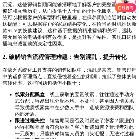
沉淀。这使得销售顾问能够清晰地了解客户的完整画像、需求
偏好和互动历史，从而提供千人千面的个性化服务。例如，系
统可以根据客户的车型和行驶里程，在保养周期临近时自动发
送提醒；可以根据客户的家庭结构变化，在恰当的时机推送新
款SUV的换购建议。这种基于数据的精准营销和关怀，远比
漫无目的的电话推销有效得多，是提升客户粘性、实现口碑传
播与忠诚复购的决定性因素。
2. 破解销售流程管理难题：告别混乱，提升转化
在缺乏系统化工具支撑的销售团队中，混乱是常态。销售过程
中的诸多管理痛点，直接侵蚀着企业的利润，拉低了整体的销
售转化率。这些问题包括但不限于：
线索分配黑盒
：线上获取的宝贵线索，往往通过手动方
式分配，容易出现分配不均、不及时，甚至因人情关系
导致优质线索集中在少数人手中，造成资源浪费和团队
内部矛盾。
跟进过程失控
：销售顾问是否及时跟进了潜客？跟进的
内容和频率是否符合标准？客户反馈如何？管理者对此
一无所知，只能依赖销售人员的口头汇报，无法对过程