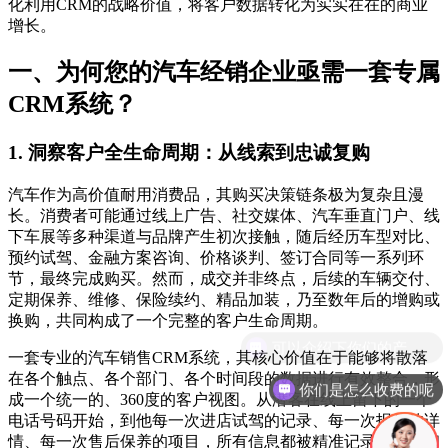
化利用CRM的战略价值，将客户数据转化为实实在在的商业
增长。
一、为何您的汽车经销企业亟需一套专属
CRM系统？
1. 洞察客户全生命周期：从线索到忠诚复购
汽车作为高价值耐用消费品，其购买决策链条极为复杂且漫
长。消费者可能通过线上广告、社交媒体、汽车垂直门户、线
下车展等多种渠道与品牌产生初次接触，随后经历车型对比、
预约试驾、金融方案咨询、价格谈判、签订合同等一系列环
节，最终完成购买。然而，成交并非终点，后续的车辆交付、
定期保养、维修、保险续约、精品加装，乃至数年后的增购或
换购，共同构成了一个完整的客户生命周期。
一套专业的汽车销售CRM系统，其核心价值在于能够将散落
在各个触点、各个部门、各个时间段的数据进行有效整合，形
你们是怎么收费的呢
成一个统一的、360度的客户视图。从潜客在线上留下的一个
电话号码开始，到他每一次进店试驾的记录、每一次报价的详
情、每一次售后保养的项目，所有信息都被精准记录、关联和