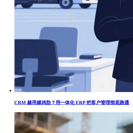
CRM 越用越鸡肋？用一体化 ERP 把客户管理彻底跑通