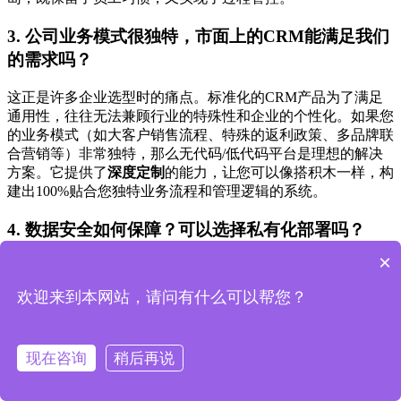
3. 公司业务模式很独特，市面上的CRM能满足我们
的需求吗？
这正是许多企业选型时的痛点。标准化的CRM产品为了满足
通用性，往往无法兼顾行业的特殊性和企业的个性化。如果您
的业务模式（如大客户销售流程、特殊的返利政策、多品牌联
合营销等）非常独特，那么无代码/低代码平台是理想的解决
方案。它提供了
深度定制
的能力，让您可以像搭积木一样，构
建出100%贴合您独特业务流程和管理逻辑的系统。
4. 数据安全如何保障？可以选择私有化部署吗？
×
数据安全是重中之重。主流CRM提供商通常有公有云和私有
化部署两种方式。公有云模式下，数据存储在服务商的服务器
欢迎来到本网站，请问有什么可以帮您？
上。而
私有化部署
，则是将整套系统和数据库部署在企业自己
的服务器或指定的云服务器上，数据完全由企业自己掌控，安
全性最高。对于数据敏感的汽车行业，这是一个非常重要的选
现在咨询
稍后再说
项。
支道平台
明确支持
私有化部署
，为企业数据安全提供最高
级别的保障。