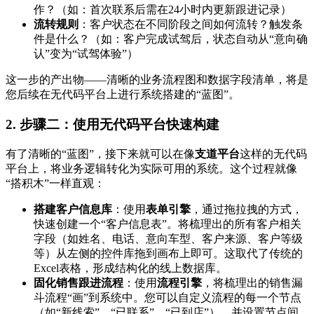
作？（如：首次联系后需在24小时内更新跟进记录）
流转规则
：客户状态在不同阶段之间如何流转？触发条
件是什么？（如：客户完成试驾后，状态自动从“意向确
认”变为“试驾体验”）
这一步的产出物——清晰的业务流程图和数据字段清单，将是
您后续在无代码平台上进行系统搭建的“蓝图”。
2. 步骤二：使用无代码平台快速构建
有了清晰的“蓝图”，接下来就可以在像
支道平台
这样的无代码
平台上，将业务逻辑转化为实际可用的系统。这个过程就像
“搭积木”一样直观：
搭建客户信息库
：使用
表单引擎
，通过拖拉拽的方式，
快速创建一个“客户信息表”。将梳理出的所有客户相关
字段（如姓名、电话、意向车型、客户来源、客户等级
等）从左侧的控件库拖到画布上即可。这取代了传统的
Excel表格，形成结构化的线上数据库。
固化销售跟进流程
：使用
流程引擎
，将梳理出的销售漏
斗流程“画”到系统中。您可以自定义流程的每一个节点
（如“新线索”、“已联系”、“已到店”），并设置节点间