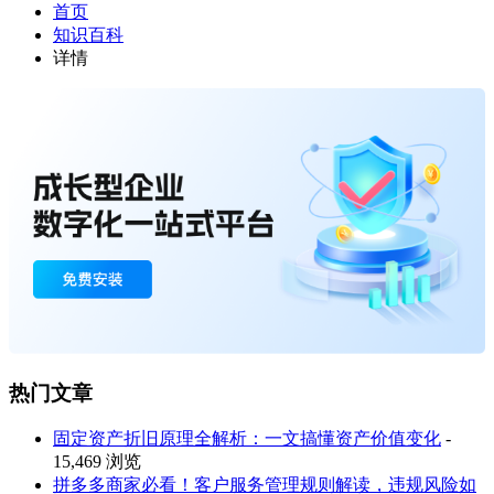
首页
知识百科
详情
热门文章
固定资产折旧原理全解析：一文搞懂资产价值变化
-
15,469 浏览
拼多多商家必看！客户服务管理规则解读，违规风险如