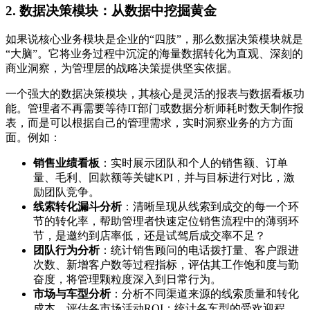
2. 数据决策模块：从数据中挖掘黄金
如果说核心业务模块是企业的“四肢”，那么数据决策模块就是
“大脑”。它将业务过程中沉淀的海量数据转化为直观、深刻的
商业洞察，为管理层的战略决策提供坚实依据。
一个强大的数据决策模块，其核心是灵活的报表与数据看板功
能。管理者不再需要等待IT部门或数据分析师耗时数天制作报
表，而是可以根据自己的管理需求，实时洞察业务的方方面
面。例如：
销售业绩看板
：实时展示团队和个人的销售额、订单
量、毛利、回款额等关键KPI，并与目标进行对比，激
励团队竞争。
线索转化漏斗分析
：清晰呈现从线索到成交的每一个环
节的转化率，帮助管理者快速定位销售流程中的薄弱环
节，是邀约到店率低，还是试驾后成交率不足？
团队行为分析
：统计销售顾问的电话拨打量、客户跟进
次数、新增客户数等过程指标，评估其工作饱和度与勤
奋度，将管理颗粒度深入到日常行为。
市场与车型分析
：分析不同渠道来源的线索质量和转化
成本，评估各市场活动ROI；统计各车型的受欢迎程