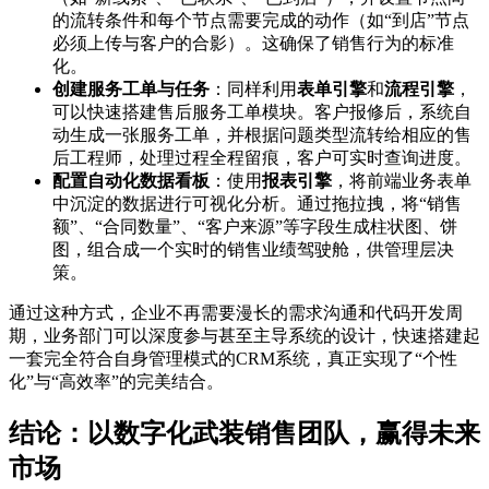
的流转条件和每个节点需要完成的动作（如“到店”节点
必须上传与客户的合影）。这确保了销售行为的标准
化。
创建服务工单与任务
：同样利用
表单引擎
和
流程引擎
，
可以快速搭建售后服务工单模块。客户报修后，系统自
动生成一张服务工单，并根据问题类型流转给相应的售
后工程师，处理过程全程留痕，客户可实时查询进度。
配置自动化数据看板
：使用
报表引擎
，将前端业务表单
中沉淀的数据进行可视化分析。通过拖拉拽，将“销售
额”、“合同数量”、“客户来源”等字段生成柱状图、饼
图，组合成一个实时的销售业绩驾驶舱，供管理层决
策。
通过这种方式，企业不再需要漫长的需求沟通和代码开发周
期，业务部门可以深度参与甚至主导系统的设计，快速搭建起
一套完全符合自身管理模式的CRM系统，真正实现了“个性
化”与“高效率”的完美结合。
结论：以数字化武装销售团队，赢得未来
市场