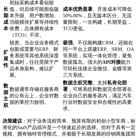
初始采购成本看似较
长
低，但后续可能面临版
成本优势显著
。开发成本可降低
期
本升级、用户数增加、
50%-80%，且无版本区分、无流
成
功能模块扩展等持续性
量限制，一次构建，长期受益，
本
收费，总体拥有成本
TCO更低。
（TCO）不菲。
较差。当企业业务模式
极强
。不仅能构建CRM，还能在
创新或需要与ERP、财
同一平台上搭建ERP、SRM、OA
扩
务系统等其他系统深度
等系统，实现一体化管理，避免
展
集成时，往往受限于产
数据孤岛。强大的
API对接
能力
性
品本身架构，难以扩
可轻松连接企业微信、金蝶等第
展。
三方系统。
数据主权完整
。支持
私有化部
数
数据通常存储在服务商
署
，可将系统和数据完全部署在
据
的公有云上，企业对数
企业自己的服务器内，满足汽车
主
据的掌控力较弱。
行业对数据安全和合规性的高要
权
求。
决策建议
：对于业务流程简单、预算有限的初创小型车商，标
准化的SaaS产品或许是一个快速起步的选择。但对于具有一定
规模、拥有独特管理模式、并着眼于长期发展的经销商集团而