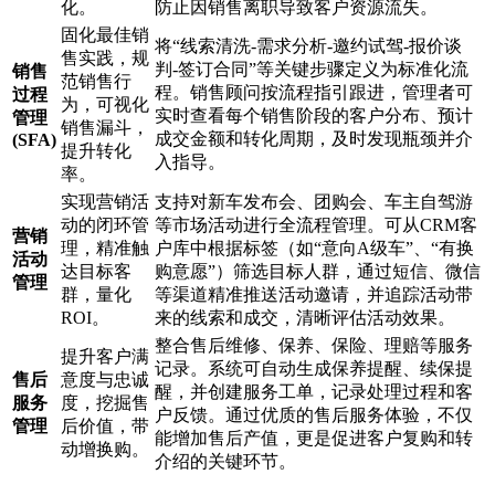
化。
防止因销售离职导致客户资源流失。
固化最佳销
将“线索清洗-需求分析-邀约试驾-报价谈
售实践，规
判-签订合同”等关键步骤定义为标准化流
销售
范销售行
程。销售顾问按流程指引跟进，管理者可
过程
为，可视化
实时查看每个销售阶段的客户分布、预计
管理
销售漏斗，
成交金额和转化周期，及时发现瓶颈并介
(SFA)
提升转化
入指导。
率。
实现营销活
支持对新车发布会、团购会、车主自驾游
动的闭环管
等市场活动进行全流程管理。可从CRM客
营销
理，精准触
户库中根据标签（如“意向A级车”、“有换
活动
达目标客
购意愿”）筛选目标人群，通过短信、微信
管理
群，量化
等渠道精准推送活动邀请，并追踪活动带
ROI。
来的线索和成交，清晰评估活动效果。
整合售后维修、保养、保险、理赔等服务
提升客户满
记录。系统可自动生成保养提醒、续保提
售后
意度与忠诚
醒，并创建服务工单，记录处理过程和客
服务
度，挖掘售
户反馈。通过优质的售后服务体验，不仅
管理
后价值，带
能增加售后产值，更是促进客户复购和转
动增换购。
介绍的关键环节。