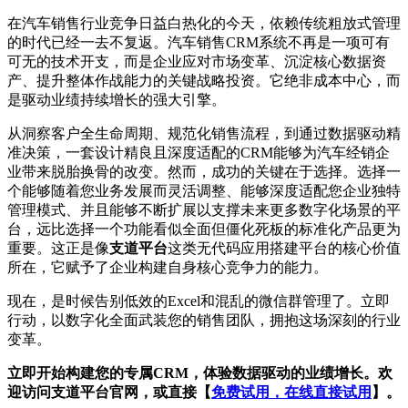
在汽车销售行业竞争日益白热化的今天，依赖传统粗放式管理
的时代已经一去不复返。汽车销售CRM系统不再是一项可有
可无的技术开支，而是企业应对市场变革、沉淀核心数据资
产、提升整体作战能力的关键战略投资。它绝非成本中心，而
是驱动业绩持续增长的强大引擎。
从洞察客户全生命周期、规范化销售流程，到通过数据驱动精
准决策，一套设计精良且深度适配的CRM能够为汽车经销企
业带来脱胎换骨的改变。然而，成功的关键在于选择。选择一
个能够随着您业务发展而灵活调整、能够深度适配您企业独特
管理模式、并且能够不断扩展以支撑未来更多数字化场景的平
台，远比选择一个功能看似全面但僵化死板的标准化产品更为
重要。这正是像
支道平台
这类无代码应用搭建平台的核心价值
所在，它赋予了企业构建自身核心竞争力的能力。
现在，是时候告别低效的Excel和混乱的微信群管理了。立即
行动，以数字化全面武装您的销售团队，拥抱这场深刻的行业
变革。
立即开始构建您的专属CRM，体验数据驱动的业绩增长。欢
迎访问支道平台官网，或直接【
免费试用，在线直接试用
】。