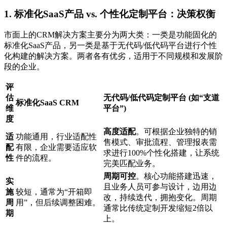
1. 标准化SaaS产品 vs. 个性化定制平台：决策权衡
市面上的CRM解决方案主要分为两大类：一类是功能固化的
标准化SaaS产品，另一类是基于无代码/低代码平台进行个性
化构建的解决方案。两者各有优劣，适用于不同规模和发展阶
段的企业。
评
估
无代码/低代码定制平台 (如“支道
标准化SaaS CRM
维
平台”)
度
高度适配
。可根据企业独特的销
适
功能通用，行业适配性
售模式、审批流程、管理报表需
配
有限，企业需要适应软
求进行100%个性化搭建，让系统
性
件的流程。
完美匹配业务。
周期可控
。核心功能搭建迅速，
实
且业务人员可参与设计，边用边
施
较短，通常为“开箱即
改，持续迭代，拥抱变化。周期
周
用”，但后续调整困难。
通常比传统定制开发缩短2倍以
期
上。