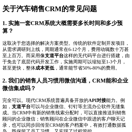
关于汽车销售CRM的常见问题
1. 实施一套CRM系统大概需要多长时间和多少预
算？
这取决于您选择的解决方案类型。传统的软件定制开发项目，
从需求调研到上线，周期通常在6-12个月，费用动辄数十万甚
至上百万。而采用像
支道平台
这样的无代码平台进行搭建，由
于免去了底层代码开发工作，实施周期可以缩短至1-3个月，
甚至更快，整体
成本更低
，通常能节省50%-80%的费用。
2. 我们的销售人员习惯用微信沟通，CRM能和企业
微信集成吗？
完全可以。现代CRM系统普遍具备开放的
API对接
能力。例
如，
支道平台
可以与企业微信、钉钉等主流办公软件无缝集
成。当CRM中有新的销售线索分配时，可以直接推送到销售
顾问的企业微信；销售顾问在企业微信中跟进的客户聊天记
录，也可以同步回传至CRM的客户档案中，有效打通数据孤
岛，既保留了员工习惯，又实现了过程管控。