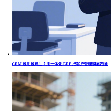
CRM 越用越鸡肋？用一体化 ERP 把客户管理彻底跑通