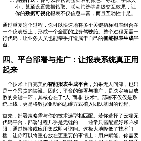
调整样式
：你可以轻松调整图表的颜色、标题、字体大
小，甚至设置数据钻取、联动筛选等高级交互效果，让
你的
数据可视化
报表不仅信息丰富，而且互动性十足。
通过重复这个过程，你可以快速地将多个关键指标图表组合在
一个仪表板上，形成一个全面的业务驾驶舱。整个过程无需一
行代码，让业务人员也能亲手打造属于自己的
智能报表生成平
台
。
四、平台部署与推广：让报表系统真正用
起来
一个技术上再完美的
智能报表生成平台
，如果无人问津，也只
是一个昂贵的摆设。因此，平台的部署与推广，是决定项目成
败的关键一环，其核心在于“人”而非“技术”。部署不仅仅是系
统上线，更是将数据驱动的思维方式植入团队基因的过程。
首先，部署策略需与你的技术选型相匹配。若你选择了云端无
代码平台，部署过程几乎是无缝的——通常只需配置好账户权
限，通过链接或应用集成即可访问。这极大地降低了技术门
槛，让你可以将重心放在更重要的事情上：用户赋能。你需要