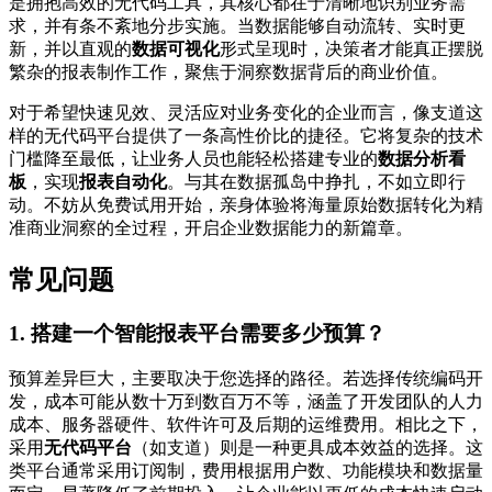
是拥抱高效的无代码工具，其核心都在于清晰地识别业务需
求，并有条不紊地分步实施。当数据能够自动流转、实时更
新，并以直观的
数据可视化
形式呈现时，决策者才能真正摆脱
繁杂的报表制作工作，聚焦于洞察数据背后的商业价值。
对于希望快速见效、灵活应对业务变化的企业而言，像支道这
样的无代码平台提供了一条高性价比的捷径。它将复杂的技术
门槛降至最低，让业务人员也能轻松搭建专业的
数据分析看
板
，实现
报表自动化
。与其在数据孤岛中挣扎，不如立即行
动。不妨从免费试用开始，亲身体验将海量原始数据转化为精
准商业洞察的全过程，开启企业数据能力的新篇章。
常见问题
1. 搭建一个智能报表平台需要多少预算？
预算差异巨大，主要取决于您选择的路径。若选择传统编码开
发，成本可能从数十万到数百万不等，涵盖了开发团队的人力
成本、服务器硬件、软件许可及后期的运维费用。相比之下，
采用
无代码平台
（如支道）则是一种更具成本效益的选择。这
类平台通常采用订阅制，费用根据用户数、功能模块和数据量