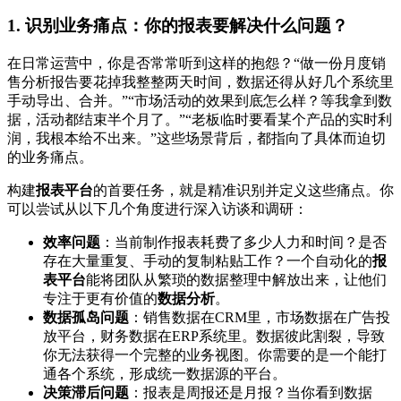
1. 识别业务痛点：你的报表要解决什么问题？
在日常运营中，你是否常常听到这样的抱怨？“做一份月度销
售分析报告要花掉我整整两天时间，数据还得从好几个系统里
手动导出、合并。”“市场活动的效果到底怎么样？等我拿到数
据，活动都结束半个月了。”“老板临时要看某个产品的实时利
润，我根本给不出来。”这些场景背后，都指向了具体而迫切
的业务痛点。
构建
报表平台
的首要任务，就是精准识别并定义这些痛点。你
可以尝试从以下几个角度进行深入访谈和调研：
效率问题
：当前制作报表耗费了多少人力和时间？是否
存在大量重复、手动的复制粘贴工作？一个自动化的
报
表平台
能将团队从繁琐的数据整理中解放出来，让他们
专注于更有价值的
数据分析
。
数据孤岛问题
：销售数据在CRM里，市场数据在广告投
放平台，财务数据在ERP系统里。数据彼此割裂，导致
你无法获得一个完整的业务视图。你需要的是一个能打
通各个系统，形成统一数据源的平台。
决策滞后问题
：报表是周报还是月报？当你看到数据