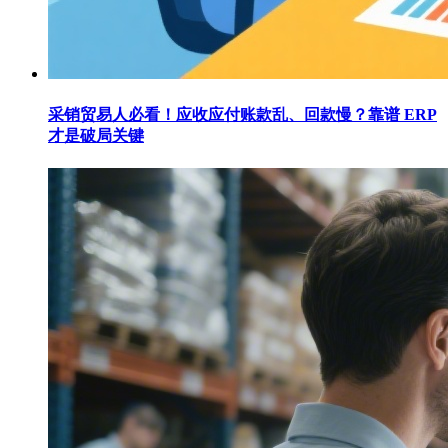
采销贸易人必看！应收应付账款乱、回款慢？靠谱 ERP
才是破局关键