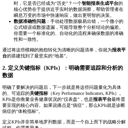
时，它是否已经成为“历史”？一个
智能报表生成平台
的
核心优势在于提供近乎实时的数据洞察，帮助管理者在
瞬息万变的市场中快速响应，做出更明智的决策。
数据准确性问题
：手动处理数据极易出错，一个微小的
公式错误或数据遗漏，可能导致整个分析结论的偏差。
你需要一个标准化的、自动化的流程来确保数据的准确
性和一致性。
通过将这些模糊的抱怨转化为清晰的问题清单，你就为
报表平
台
的搭建找到了最坚实的“地基”。
2. 定义关键指标（KPIs）：明确需要追踪和分析的
数据
明确了要解决的问题后，下一步就是将这些问题量化为具体
的、可追踪的
关键指标
（Key Performance Indicators, KPIs）。
KPIs是你衡量业务健康状况的“仪表盘”，也是
报表平台
最终需
要呈现的核心内容。如果说痛点是“病症”，那么KPIs就是诊断
病症的“体检指标”。
定义KPIs并非简单地罗列数据，而是一个自上而下的战略分解
过程。你需要思考：