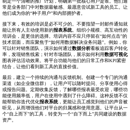
制定一个清晰的推广计划，明确第一批核心用户是谁。他们通
常是业务部门中对数据最敏感、最愿意尝试新工具的员工。让
他们成为你的“种子用户”和内部拥护者。
接下来，有效的培训是必不可少的。不要指望一封邮件通知就
能让所有人主动使用新的
报表系统
。组织小规模、高互动性的
培训会，是更佳的选择。培训内容不应只停留在“如何点击”的
技术层面，而应聚焦于“如何用数据解决业务问题”。例如，你
可以针对销售团队，演示如何通过
数据分析
看板追踪客户转化
率，发现销售线索；针对市场团队，展示如何利用
数据可视化
图表评估活动效果。将平台功能与他们的日常工作和KPI紧密
结合，让他们看到新工具的直接价值。
最后，建立一个持续的沟通与反馈机制。创建一个专门的沟通
渠道（如企业微信群），让用户可以随时提问、分享使用心得
或报告问题。定期收集反馈，了解哪些报表最受欢迎，哪些功
能使用频率低，用户在使用中遇到了什么障碍。这种反馈不仅
能帮助你迭代优化
报表系统
，更能让员工感觉到他们的声音被
听见，从而增强他们对平台的归属感和使用意愿。让平台从一
个“自上而下”的工具，转变为一个“自下而上”共同建设的数据
资产。