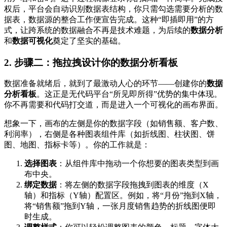
权后，平台会自动识别数据表结构，你只需勾选需要分析的数
据表，数据源的整合工作便宣告完成。这种“即插即用”的方
式，让跨系统的数据融合不再是技术难题，为后续的
数据分析
和
数据可视化
奠定了坚实的基础。
2. 步骤二：拖拉拽设计你的数据分析看板
数据准备就绪后，就到了最激动人心的环节——创建你的
数据
分析看板
。这正是无代码平台“所见即所得”优势的集中体现。
你不再需要和代码打交道，而是进入一个可视化的画布界面。
想象一下，画布的左侧是你的数据字段（如销售额、客户数、
利润率），右侧是各种图表组件库（如折线图、柱状图、饼
图、地图、指标卡等）。你的工作就是：
选择图表
：从组件库中拖动一个你想要的图表类型到画
布中央。
绑定数据
：将左侧的数据字段拖拽到图表的维度（X
轴）和指标（Y轴）配置区。例如，将“月份”拖到X轴，
将“销售额”拖到Y轴，一张月度销售趋势的折线图便即
时生成。