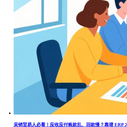
采销贸易人必看！应收应付账款乱、回款慢？靠谱 ERP 