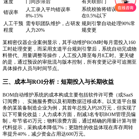
速度
门同步滞后
有关联部门
系统校验将错误率控制
人工录入平均错误率
错误率
8%-15%
在0.5%以下
人工干预
需专职团队维护，占研发
规则引擎自动处理90%常
程度
人力20%
规变更
某精密仪器企业案例显示，其手动维护BOM时每月需投入160
工时处理变更，而采用支道平台规则引擎后，系统自动完成物
料替代、用量调整等操作，人工投入降至每月8工时。更关键
的是，通过预设的审批流与版本控制，所有变更记录可追溯至
具体操作人员与时间节点。
三、成本与ROI分析：短期投入与长期收益
BOM自动维护系统的成本构成主要包括软件许可费（或SaaS
订阅费）、实施服务费以及初期数据迁移成本。以支道平台服
务的某装备制造企业为例，其首年总投入约28万元，但实现了
以下可量化收益：人力成本方面，削减3名专职BOM管理员编
制，年节省45万元；物料浪费方面，通过精确的用量计算与替
代料提示，采购成本降低7%；更隐性的收益体现在库存周转
率提升40%，减少资金占用达600万元。