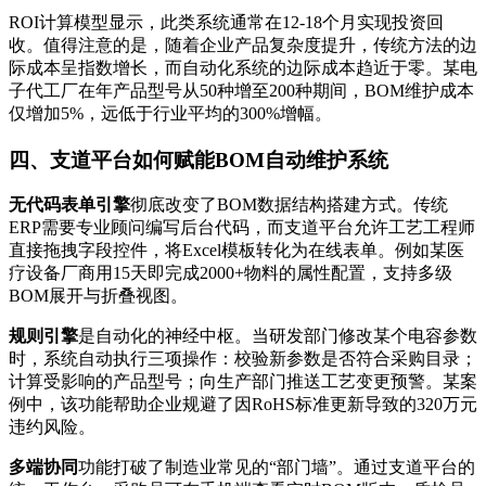
ROI计算模型显示，此类系统通常在12-18个月实现投资回
收。值得注意的是，随着企业产品复杂度提升，传统方法的边
际成本呈指数增长，而自动化系统的边际成本趋近于零。某电
子代工厂在年产品型号从50种增至200种期间，BOM维护成本
仅增加5%，远低于行业平均的300%增幅。
四、支道平台如何赋能BOM自动维护系统
无代码表单引擎
彻底改变了BOM数据结构搭建方式。传统
ERP需要专业顾问编写后台代码，而支道平台允许工艺工程师
直接拖拽字段控件，将Excel模板转化为在线表单。例如某医
疗设备厂商用15天即完成2000+物料的属性配置，支持多级
BOM展开与折叠视图。
规则引擎
是自动化的神经中枢。当研发部门修改某个电容参数
时，系统自动执行三项操作：校验新参数是否符合采购目录；
计算受影响的产品型号；向生产部门推送工艺变更预警。某案
例中，该功能帮助企业规避了因RoHS标准更新导致的320万元
违约风险。
多端协同
功能打破了制造业常见的“部门墙”。通过支道平台的