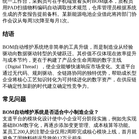
统一工作台，采购员可在手机端查看实时BOM版本，质检员
用PAD扫描物料编码自动调取技术规范，仓库管理员根据系统
生成的齐套报告提前备料。某新能源电池企业借此将跨部门协
作会议从每周3次降至每月1次。
结语
BOM自动维护系统绝非简单的工具升级，而是制造业从经验
驱动向数据驱动转型的关键跃迁。其价值不仅体现在效率提升
与成本节约，更在于构建了产品全生命周期的数字主线
（Digital Thread），使企业能够快速响应市场变化。支道平台
通过无代码、规则驱动、全链路协同的独特优势，帮助成长型
企业将核心工艺知识转化为可持续进化的数字资产，在供应链
不确定性加剧的时代建立确定性竞争力。
常见问题
BOM自动维护系统是否适合中小制造企业？
支道平台的模块化设计使中小企业可分阶段实施，例如先实现
基础BOM数字化，再逐步添加变更管理、成本核算等功能。
某员工200人的注塑企业仅用2周即完成核心模块上线，首月就
避免了因物料错误导致的12万元损失。