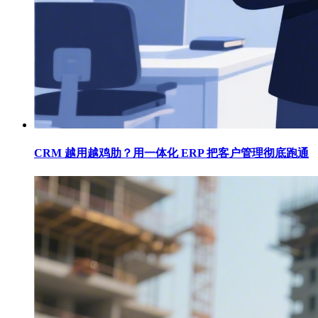
CRM 越用越鸡肋？用一体化 ERP 把客户管理彻底跑通