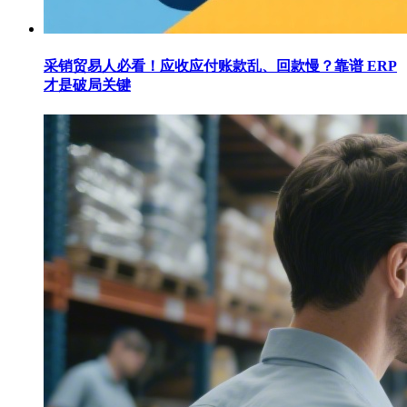
采销贸易人必看！应收应付账款乱、回款慢？靠谱 ERP
才是破局关键