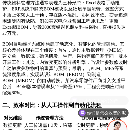
传统物料管理方法通常表现为三种形态：Excel表格手动维
护、ERP系统中静态BOM模块以及纸质单据流转。这些方式
本质上依赖人工干预，存在版本混乱、协同效率低、变更追溯
困难等固有缺陷。例如某家电企业曾因工程师未及时更新
Excel版BOM，导致3000套错误包装材料被采购，直接损失达
27万元。
BOM自动维护系统则构建了动态化、智能化的管理架构。其
核心差异体现在三个维度：首先，通过主数据管理（MDM）
建立单一数据源，确保研发、生产、采购等部门基于同一版本
开展工作；其次，内置变更影响分析引擎，当设计参数修改时
自动触发关联物料的重算与预警；最后，与PLM、MES等系
统深度集成，实现从设计BOM（EBOM）到制造
BOM（MBOM）的自动转换。某汽车零部件厂商引入支道平
台后，BOM版本错误率从12%降至0.5%，工程变更响应时间
缩短80%。
二、效率对比：从人工操作到自动化流程
你们是怎么收费的呢
对比维度
传统管理方法
BOM自动维护系统
数据更新
人工传递需1-3天，跨部
实时更新，秒级触达所