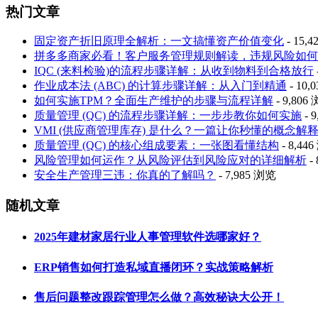
热门文章
固定资产折旧原理全解析：一文搞懂资产价值变化
- 15,
拼多多商家必看！客户服务管理规则解读，违规风险如何
IQC (来料检验)的流程步骤详解：从收到物料到合格放行
作业成本法 (ABC) 的计算步骤详解：从入门到精通
- 10,
如何实施TPM？全面生产维护的步骤与流程详解
- 9,806
质量管理 (QC) 的流程步骤详解：一步步教你如何实施
- 
VMI (供应商管理库存) 是什么？一篇让你秒懂的概念解
质量管理 (QC) 的核心组成要素：一张图看懂结构
- 8,44
风险管理如何运作？从风险评估到风险应对的详细解析
-
安全生产管理三违：你真的了解吗？
- 7,985 浏览
随机文章
2025年建材家居行业人事管理软件选哪家好？
ERP销售如何打造私域直播闭环？实战策略解析
售后问题整改跟踪管理怎么做？高效秘诀大公开！