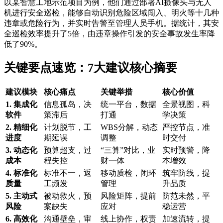
以某智慧工地示范项目为例，他们通过部署AI摄像头与无人
机进行安全巡检，能够自动识别危险区域闯入、明火等十几种
违章或危险行为，并实时告警至管理人员手机。据统计，其安
全巡检效率提升了5倍，由违章操作引发的安全事故发生率降
低了90%。
关键要点速览：7大建议核心摘要
建议模块
核心痛点
关键举措
核心价值
1. 集成化
信息孤岛，决
统一平台，数据
全景视图，科
软件
策滞后
打通
学决策
2. 精细化
计划脱节，工
WBS分解，动态
严控节点，准
进度
期延误
调整
时交付
3. 动态化
预算超支，过
“三算”对比，业
实时预警，降
成本
程失控
财一体
本增效
4. 标准化
标准不一，返
移动质检，闭环
筑牢防线，提
质量
工频发
管理
升品质
5. 主动式
被动救火，预
风险矩阵，提前
防范未然，平
风险
案缺失
应对
稳运营
6. 高效化
沟通壁垒，审
线上协作，权责
加速流转，提