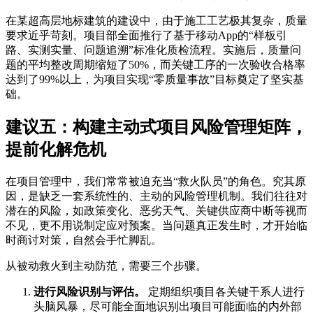
在某超高层地标建筑的建设中，由于施工工艺极其复杂，质量
要求近乎苛刻。项目部全面推行了基于移动App的“样板引
路、实测实量、问题追溯”标准化质检流程。实施后，质量问
题的平均整改周期缩短了50%，而关键工序的一次验收合格率
达到了99%以上，为项目实现“零质量事故”目标奠定了坚实基
础。
建议五：构建主动式项目风险管理矩阵，
提前化解危机
在项目管理中，我们常常被迫充当“救火队员”的角色。究其原
因，是缺乏一套系统性的、主动的风险管理机制。我们往往对
潜在的风险，如政策变化、恶劣天气、关键供应商中断等视而
不见，更不用说制定应对预案。当问题真正发生时，才开始临
时商讨对策，自然会手忙脚乱。
从被动救火到主动防范，需要三个步骤。
进行风险识别与评估。
定期组织项目各关键干系人进行
头脑风暴，尽可能全面地识别出项目可能面临的内外部