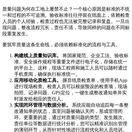
质量问题为何在工地上屡禁不止？一个核心原因是标准的不统
一和过程的不可追溯。验收标准往往停留在纸面上，依赖检查
人员的个人经验，检查过程也无法被完整记录和复盘。一旦出
现问题，整改流程冗长，责任不清，导致同样的问题在不同标
段重复发生。
要筑牢质量这条生命线，必须依赖标准化的流程与工具。
构建线上质量知识库。
将国家规范、企业工法、验收标
准、安全操作规程等重要文件进行电子化，存储在统一
的平台上。这样，现场工程师和施工人员可以随时通过
手机查阅，确保执行标准统一。
应用移动化质检工具。
摒弃纸质检查单，使用手机App
进行现场检查。检查人员可以根据预设的检查项，现场
拍照、记录问题、GPS定位，一键生成整改通知单并实
时派发给相应的责任人。
实现闭环管理与数据分析。
系统应能自动追踪每一条整
改通知单的状态，直至问题被确认关闭，形成管理闭
环。更重要的是，通过对质量问题的类型、发生频次、
责任单位等数据进行统计分析，您可以精准识别出管理
的薄弱环节，从而针对性地进行流程优化和人员培训。