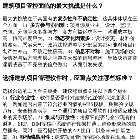
建筑项目管控面临的最大挑战是什么？
最大的挑战在于其固有的
复杂性
和
不确定性
。这具体体现在三
个方面：1）
多方参与协同难
：项目涉及业主、设计、监理、
总包、分包等众多参与方，各方利益诉求不一，沟通成本极
高，协同难度巨大。2）
动态变化因素多
：设计变更、材料价
格波动、恶劣天气、政策法规调整等外部因素都可能对项目计
划产生冲击，不确定性极高。3）
信息不对称
：施工现场的实
际情况与后方管理层之间存在天然的信息鸿沟，导致决策常常
滞后或基于不完整的信息做出，从而引发失误。
选择建筑项目管理软件时，应重点关注哪些标准？
选择合适的工具至关重要，建议您重点关注以下四个标准：
1）
行业专业性
：软件是否是针对建筑行业的特点深度设计
的，例如是否内置了符合行业习惯的WBS模板、质量验收规
范库、安全检查表等。一个通用的项目管理软件很难适应建筑
业的复杂场景。2）
集成与开放性
：考察它能否与企业现有的
财务、ERP、BIM等核心系统进行数据打通，避免形成新的信
息孤岛。同时，是否提供开放的API接口，以备未来扩展之
需。3）
移动端易用性
：建筑项目管理的核心场景在现场。因