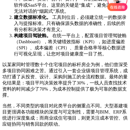
软件或SaaS平台。这里的关键是“集成”，避免采购多个
无法对话的“烟囱式”系统。
建立数据标准化。
工具到位后，必须建立统一的数据录
入与提报标准。只有确保源头数据的准确性，后续的所
有分析和决策才有意义。
构建项目驾驶舱。
在统一平台上，配置项目管理驾驶舱
（Dashboard），将关键绩效指标（KPI），如进度偏差
（SPI）、成本偏差（CPI）、质量合格率等核心数据进
行可视化呈现，让您对项目健康度一目了然。
以某家同时管理数十个住宅项目的标杆房企为例，他们曾深受
多项目协同困难之苦。通过引入一套企业级项目管理系统，成
功打通了从投资、设计、采购到施工的全流程数据。最终的量
化结果是：项目平均决策效率提升了30%，一线人员查找技术
资料的时间减少了70%，为成本控制提供了极为可靠的数据支
撑。
当然，不同类型的项目对此类平台的侧重点不同。大型基建项
目更强调各功能模块的深度与可定制性，需要与BIM、ERP系
统进行深度集成；而商业或住宅项目，则更关注成本管控、供
应链协同与销售回款的联动。