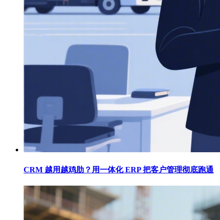
CRM 越用越鸡肋？用一体化 ERP 把客户管理彻底跑通