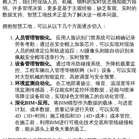
赖人力，我们对现场人员、机械、物料的实时状态感知能力很
弱。许多管理决策，更多是基于主观经验，缺乏客观、实时的
数据支持。智慧工地技术正是为了解决这一根本问题。
拥抱智慧工地，可以从以下几个方面逐步切入：
人员管理智能化。
应用人脸识别门禁系统可以精确记录
劳务考勤；通过在安全帽上加装芯片，可以实现对现场
人员的精准定位和轨迹追踪；AI摄像头则能自动识别未
佩戴安全帽等违章行为，实时预警。
设备管理智能化。
通过塔吊防碰撞系统、升降机载重监
控、工程车辆出入管理等物联网（IoT）设备，可以实现
对大型机械的智能监控、高效调度与安全预警。
环境监测自动化。
在工地部署扬尘、噪音、温湿度等环
境监测传感器，不仅能实时监控环境数据，还能与喷淋
等降尘设备联动，实现绿色文明施工的自动化管理。
深化BIM+应用。
将BIM模型作为数据的载体，与进度
计划、成本数据、质量记录进行关联，可以实现
4D（3D+时间）施工模拟和5D（4D+成本）成本管控。
在施工前，利用BIM进行可视化技术交底和管线碰撞检
查，能从源头上避免大量的返工。