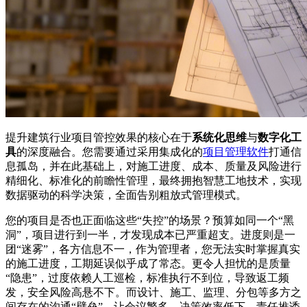
提升建筑行业项目管控效果的核心在于
系统化思维
与
数字化工
具
的深度融合。您需要通过采用集成化的
项目管理软件
打通信
息孤岛，并在此基础上，对施工进度、成本、质量及风险进行
精细化、标准化的前瞻性管理，最终拥抱智慧工地技术，实现
数据驱动的科学决策，全面告别粗放式管理模式。
您的项目是否也正面临这些“失控”的场景？预算如同一个“黑
洞”，项目进行到一半，才发现成本已严重超支。进度则是一
团“迷雾”，各方信息不一，作为管理者，您无法实时掌握真实
的施工进度，工期延误似乎成了常态。更令人担忧的是质量
“隐患”，过度依赖人工巡检，标准执行不到位，导致返工频
发，安全风险高悬不下。而设计、施工、监理、分包等多方之
间存在的沟通“壁垒”，让会议繁多、决策效率低下，责任推诿