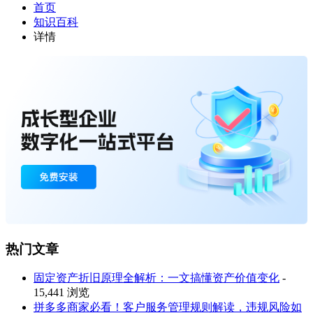
首页
知识百科
详情
热门文章
固定资产折旧原理全解析：一文搞懂资产价值变化
-
15,441 浏览
拼多多商家必看！客户服务管理规则解读，违规风险如