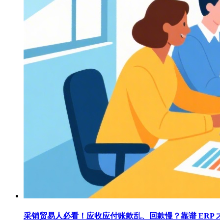
采销贸易人必看！应收应付账款乱、回款慢？靠谱 ERP 