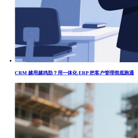
CRM 越用越鸡肋？用一体化 ERP 把客户管理彻底跑通