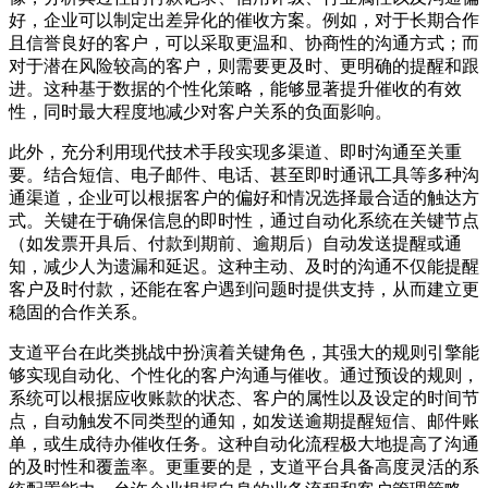
好，企业可以制定出差异化的催收方案。例如，对于长期合作
且信誉良好的客户，可以采取更温和、协商性的沟通方式；而
对于潜在风险较高的客户，则需要更及时、更明确的提醒和跟
进。这种基于数据的个性化策略，能够显著提升催收的有效
性，同时最大程度地减少对客户关系的负面影响。
此外，充分利用现代技术手段实现多渠道、即时沟通至关重
要。结合短信、电子邮件、电话、甚至即时通讯工具等多种沟
通渠道，企业可以根据客户的偏好和情况选择最合适的触达方
式。关键在于确保信息的即时性，通过自动化系统在关键节点
（如发票开具后、付款到期前、逾期后）自动发送提醒或通
知，减少人为遗漏和延迟。这种主动、及时的沟通不仅能提醒
客户及时付款，还能在客户遇到问题时提供支持，从而建立更
稳固的合作关系。
支道平台在此类挑战中扮演着关键角色，其强大的规则引擎能
够实现自动化、个性化的客户沟通与催收。通过预设的规则，
系统可以根据应收账款的状态、客户的属性以及设定的时间节
点，自动触发不同类型的通知，如发送逾期提醒短信、邮件账
单，或生成待办催收任务。这种自动化流程极大地提高了沟通
的及时性和覆盖率。更重要的是，支道平台具备高度灵活的系