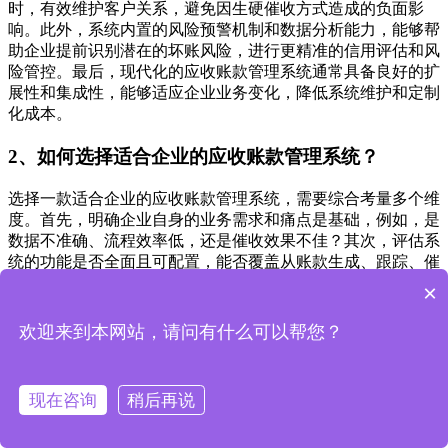
时，有效维护客户关系，避免因生硬催收方式造成的负面影
响。此外，系统内置的风险预警机制和数据分析能力，能够帮
助企业提前识别潜在的坏账风险，进行更精准的信用评估和风
险管控。最后，现代化的应收账款管理系统通常具备良好的扩
展性和集成性，能够适应企业业务变化，降低系统维护和定制
化成本。
2、如何选择适合企业的应收账款管理系统？
选择一款适合企业的应收账款管理系统，需要综合考量多个维
度。首先，明确企业自身的业务需求和痛点是基础，例如，是
数据不准确、流程效率低，还是催收效果不佳？其次，评估系
统的功能是否全面且可配置，能否覆盖从账款生成、跟踪、催
收到坏账处理的全过程，并支持个性化设置以适应特定业务流
×
程。第三，关注系统的集成能力，它能否与企业现有的ERP、
CRM等核心系统无缝对接，实现数据互联互通，避免信息孤
欢迎来到本网站，请问有什么可以帮您？
岛。第四，考察系统的易用性与用户体验，界面是否直观友
好，操作是否便捷，能否快速上手并被团队成员接受。第五，
评估供应商的服务与支持能力，包括实施部署、培训、技术支
现在咨询
稍后再说
持和后续更新维护等，确保系统能够得到持续有效的支持。最
后，考虑系统的成本效益，包括初始投入、长期维护费用以及