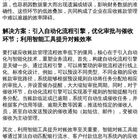
源，也容易因数据量大而出现遗漏或错误，影响财务数据的准
确性。这些环节的低效叠加，共同构成了企业在应收账款管理
中难以逾越的效率障碍。
解决方案：引入自动化流程引擎，优化审批与催收
环节；利用智能工具提升对账效率
要打破应收账款管理流程效率低下的僵局，核心在于引入自动
化与智能化技术，重塑业务流程。首先，构建自动化流程引擎
是关键一步。通过流程引擎，可以将繁琐的审批流程进行线上
化、标准化设计。例如，可以预设不同类型、不同金额的应收
账款审批路径，系统能够根据预设规则自动将任务分配给相应
的审批人，并设置催办提醒，大大缩短审批周期。同时，对于
催收环节，自动化流程引擎可以实现基于规则的智能提醒与任
务分配。当账款临近或已逾期，系统可自动生成催收任务，并
根据客户信用等级、逾期天数等因素，推送给指定的催收人
员，甚至自动发送预设的催收通知（如短信、邮件），变被动
催收为主动管理。
其次，利用智能工具提升对账效率至关重要。智能对账工具能
够通过算法自动匹配银行流水、客户付款信息与系统内的应收