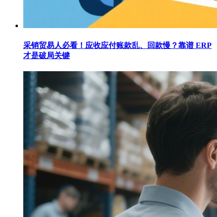
采销贸易人必看！应收应付账款乱、回款慢？靠谱 ERP
才是破局关键