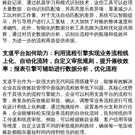
账款记录。通过机器学习和模式识别技术，这些工具可以处理
大量数据，自动识别匹配项，并高亮显示差异项，显著减少人
工比对的工作量。对于无法自动匹配的差异，系统可以智能提
示，并引导用户进行人工复核，大大加快了对账的整体速度和
准确性。此外，智能化的数据分析工具也能为流程优化提供洞
察，通过对历史数据的分析，识别出流程中的瓶颈和低效环
节，为进一步的流程再造提供依据。
支道平台如何助力：利用流程引擎实现业务流程线
上化、自动化流转，自定义审批规则，提升催收效
率；报表引擎可辅助进行数据分析，优化流程
支道平台作为一款强大的无代码应用搭建平台，能够有效解决
企业在应收账款管理中面临的流程效率低下问题。其核心优势
在于其强大的流程引擎能力。企业可以利用支道平台的流程引
擎，将复杂的应收账款审批、确认、调整等业务流程进行可视
化设计和线上化构建。通过拖拽组件、设置条件分支和并行任
务，企业能够轻松实现业务流程的自动化流转，告别传统的手
工传递和纸质审批。例如，可以根据账款金额、客户信用等级
等维度，自定义设置不同的审批规则和路径，确保每一笔应收
账款都能在最短时间内得到恰当的处理。