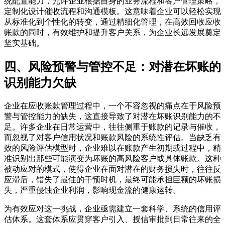
统配置能力，允许企业根据自身的业务流程和客户管理策略，
定制化设计催收流程和沟通模板。这意味着企业可以轻松实现
从标准化到个性化的转变，通过精细化管理，在高效回收应收
账款的同时，有效维护和提升客户关系，为企业长远发展奠定
坚实基础。
四、风险预警与管控不足：对潜在坏账的
识别能力欠缺
企业在应收账款管理过程中，一个不容忽视的痛点在于风险预
警与管控能力的缺失，这直接导致了对潜在坏账识别能力的不
足。许多企业在日常运营中，往往侧重于账款的记录与催收，
而忽视了对客户信用状况和账款风险的系统性评估。当缺乏有
效的风险评估模型时，企业难以在账款产生初期或过程中，精
准识别出那些可能演变为坏账的高风险客户或具体账款。这种
被动应对的模式，使得企业在面对潜在的财务损失时，往往反
应滞后，错失了最佳的干预时机，最终可能承担巨额的坏账损
失，严重侵蚀企业利润，影响现金流的健康运转。
为有效应对这一挑战，企业亟需建立一套科学、系统的信用评
估体系。这套体系应贯穿客户引入、授信审批到日常往来的全