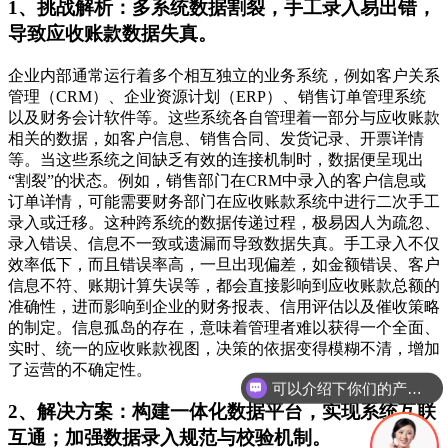
1、挑战解析：多系统数据割裂，手工录入易出错，
导致应收账款数据失真。
企业内部通常运行着多个相互独立的业务系统，例如客户关系
管理（CRM）、企业资源计划（ERP）、销售订单管理系统
以及财务会计软件等。这些系统各自管理着一部分与应收账款
相关的数据，如客户信息、销售合同、发货记录、开票详情
等。当这些系统之间缺乏有效的连接机制时，数据便呈现出
“割裂”的状态。例如，销售部门在CRM中录入的客户信息或
订单详情，可能需要财务部门在应收账款系统中进行二次手工
录入或迁移。这种跨系统的数据传递过程，极易因人为疏忽、
录入错误、信息不一致或遗漏而导致数据失真。手工录入不仅
效率低下，而且错误率高，一旦出现偏差，如金额错误、客户
信息不符、账期计算失误等，都会直接影响到应收账款总额的
准确性，进而影响到企业的财务报表、信用评估以及催收策略
的制定。信息孤岛的存在，意味着管理者难以获得一个全面、
实时、统一的应收账款视图，决策的依据变得模糊不清，增加
了运营的不确定性。
你们是怎么收费的呢
2、解决方案：构建一体化数据平台，实现系统互联
互通；加强数据录入规范与校验机制。