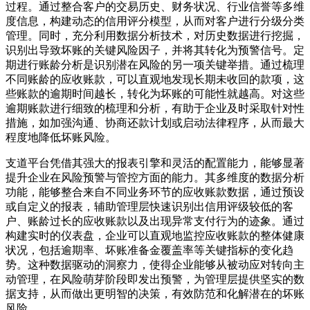
过程。通过整合客户的交易历史、财务状况、行业信誉等多维
度信息，构建动态的信用评分模型，从而对客户进行分级分类
管理。同时，充分利用数据分析技术，对历史数据进行挖掘，
识别出导致坏账的关键风险因子，并将其转化为预警信号。定
期进行账龄分析是识别潜在风险的另一项关键举措。通过梳理
不同账龄的应收账款，可以直观地发现长期未收回的款项，这
些账款的逾期时间越长，转化为坏账的可能性就越高。对这些
逾期账款进行细致的梳理和分析，有助于企业及时采取针对性
措施，如加强沟通、协商还款计划或启动法律程序，从而最大
程度地降低坏账风险。
支道平台凭借其强大的报表引擎和灵活的配置能力，能够显著
提升企业在风险预警与管控方面的能力。其多维度的数据分析
功能，能够整合来自不同业务环节的应收账款数据，通过预设
或自定义的报表，辅助管理层快速识别出信用评级较低的客
户、账龄过长的应收账款以及出现异常支付行为的迹象。通过
构建实时的仪表盘，企业可以直观地监控应收账款的整体健康
状况，包括逾期率、坏账准备金覆盖率等关键指标的变化趋
势。这种数据驱动的洞察力，使得企业能够从被动应对转向主
动管理，在风险萌芽阶段即发出预警，为管理层提供坚实的数
据支持，从而做出更明智的决策，有效防范和化解潜在的坏账
风险。