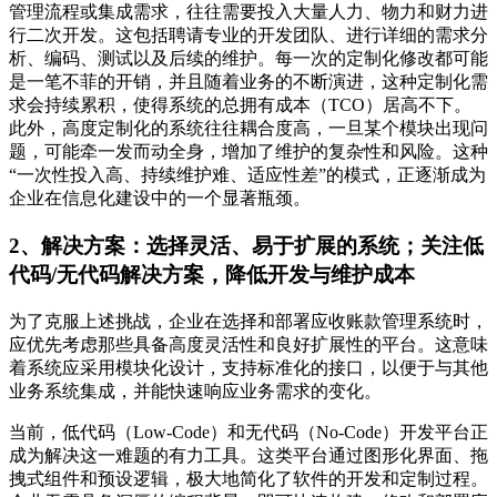
管理流程或集成需求，往往需要投入大量人力、物力和财力进
行二次开发。这包括聘请专业的开发团队、进行详细的需求分
析、编码、测试以及后续的维护。每一次的定制化修改都可能
是一笔不菲的开销，并且随着业务的不断演进，这种定制化需
求会持续累积，使得系统的总拥有成本（TCO）居高不下。
此外，高度定制化的系统往往耦合度高，一旦某个模块出现问
题，可能牵一发而动全身，增加了维护的复杂性和风险。这种
“一次性投入高、持续维护难、适应性差”的模式，正逐渐成为
企业在信息化建设中的一个显著瓶颈。
2、解决方案：选择灵活、易于扩展的系统；关注低
代码/无代码解决方案，降低开发与维护成本
为了克服上述挑战，企业在选择和部署应收账款管理系统时，
应优先考虑那些具备高度灵活性和良好扩展性的平台。这意味
着系统应采用模块化设计，支持标准化的接口，以便于与其他
业务系统集成，并能快速响应业务需求的变化。
当前，低代码（Low-Code）和无代码（No-Code）开发平台正
成为解决这一难题的有力工具。这类平台通过图形化界面、拖
拽式组件和预设逻辑，极大地简化了软件的开发和定制过程。