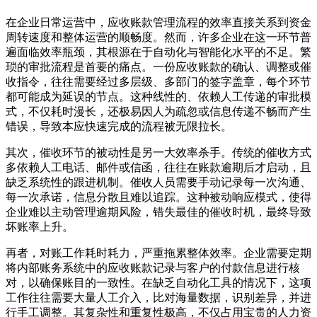
在企业日常运营中，应收账款管理流程的效率直接关系到资金
周转速度和整体运营的顺畅度。然而，许多企业在这一环节普
遍面临效率瓶颈，其根源在于自动化与智能化水平的不足。繁
琐的审批流程是首要的痛点。一份应收账款的确认、调整或催
收指令，往往需要经过多层级、多部门的签字盖章，每个环节
都可能成为延误的节点。这种线性的、依赖人工传递的审批模
式，不仅耗时漫长，还极易因人为疏忽或信息传递不畅而产生
错误，导致本应快速完成的流程被无限拉长。
其次，催收环节的被动性是另一大效率杀手。传统的催收方式
多依赖人工电话、邮件或信函，往往在账款逾期后才启动，且
缺乏系统性的跟进机制。催收人员需要手动记录每一次沟通、
每一次承诺，信息分散且难以追踪。这种被动响应模式，使得
企业难以主动管理逾期风险，错失最佳的催收时机，最终导致
坏账率上升。
再者，对账工作耗时耗力，严重拖累整体效率。企业需要定期
将内部账务系统中的应收账款记录与客户的付款信息进行核
对，以确保账目的一致性。在缺乏自动化工具的情况下，这项
工作往往需要大量人工介入，比对海量数据，识别差异，并进
行手工调整。其复杂性和重复性极高，不仅占用宝贵的人力资