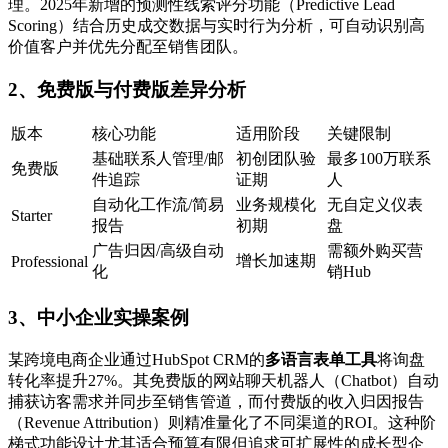
理。2025年新增的预测性线索评分功能（Predictive Lead
Scoring）结合历史成交数据与实时行为分析，可自动识别高
价值客户并优先分配至销售团队。
2、免费版与付费版差异分析
版本
核心功能
适用阶段
关键限制
基础联系人管理/邮
初创团队验
最多100万联系
免费版
件追踪
证期
人
自动化工作流/简易
业务规模化
无自定义仪表
Starter
报告
初期
盘
广告归因/高级自动
需额外购买营
增长加速期
Professional
化
销Hub
3、中小企业实操案例
某跨境电商企业通过HubSpot CRM的
多语言表单工具
将询盘
转化率提升27%。其免费版的网站聊天机器人（Chatbot）自动
捕获访客需求并同步至销售管道，而付费版的收入归因报告
（Revenue Attribution）则精准量化了不同渠道的ROI。这种阶
梯式功能设计尤其适合预算有限但追求可扩展性的成长型企