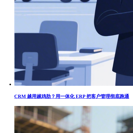
CRM 越用越鸡肋？用一体化 ERP 把客户管理彻底跑通