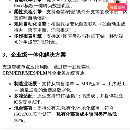
Excel模板一键转为数据页面。
柔性流程引擎
：支持会签/转派/条件分支等复杂审批，内
置超时自动催办。
规则自动化引擎
：根据数据变化触发联动（如自动生成
待办、跨表更新、消息推送）。
多维报表引擎
：支持20+图表类型与数据下钻，移动端
实时生成管理驾驶舱。
3、企业级一体化解决方案
支道突破单点应用局限，通过统一底座实现
CRM/ERP/MES/PLM
等全业务系统贯通。
制造业场景
：支持从销售接单 → MRP运算 → 工序派工
→ 质量追溯的全链路数字化。
多端适配
：原生支持钉钉/企微/飞书集成，并提供独立
iOS/安卓APP。
混合部署
：支持公有云/私有化/本地化部署，符合
ISO27001安全认证，
私有化部署成本较同类产品低
70%
。