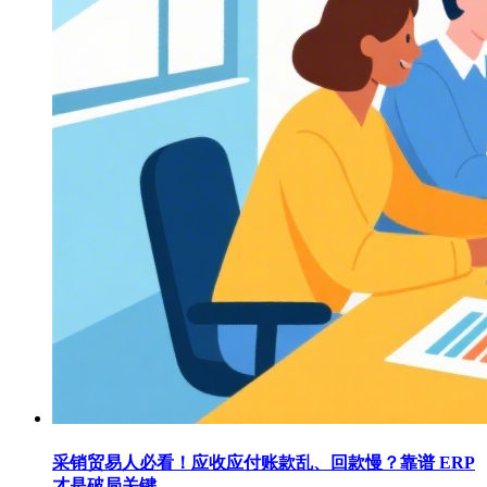
采销贸易人必看！应收应付账款乱、回款慢？靠谱 ERP
才是破局关键